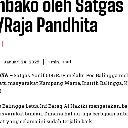
bako oleh Satgas 
/Raja Pandhita
read
1
min.
Januari 24, 2025
AYA –
Satgas Yonif 614/RJP melalui Pos Balingga 
satu masyarakat Kampung Wame, Distrik Balingga, 
).
Balingga Letda Inf Baraq Al Hakiki mengatakan, b
syarakat binaan. Dimana hal itu juga bertujuan un
t yang selama ini sudah terjalin baik.