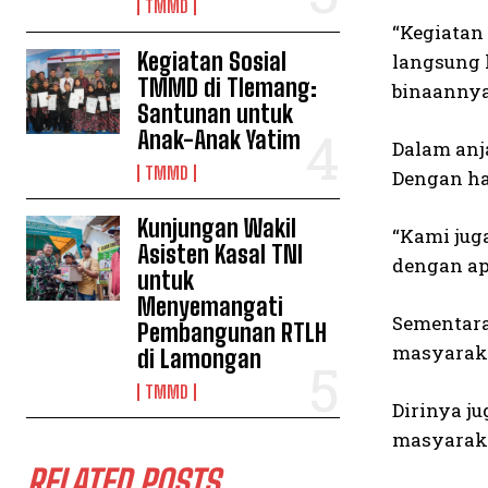
TMMD
“Kegiatan
Kegiatan Sosial
langsung 
TMMD di Tlemang:
binaannya
Santunan untuk
Anak-Anak Yatim
Dalam anj
TMMD
Dengan ha
Kunjungan Wakil
“Kami jug
Asisten Kasal TNI
dengan ap
untuk
Menyemangati
Sementara
Pembangunan RTLH
masyarak
di Lamongan
TMMD
Dirinya j
masyarak
RELATED POSTS