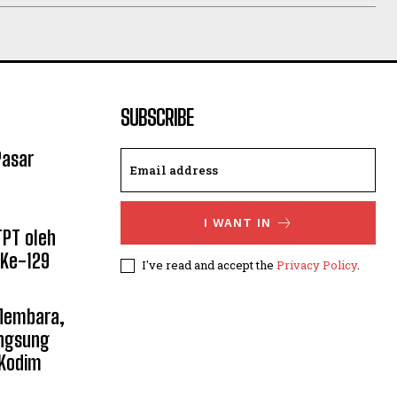
SUBSCRIBE
Pasar
I WANT IN
PT oleh
 Ke-129
I've read and accept the
Privacy Policy
.
 Membara,
angsung
 Kodim