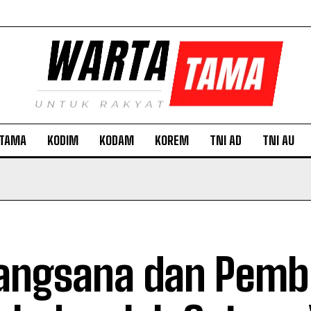
TAMA
KODIM
KODAM
KOREM
TNI AD
TNI AU
angsana dan Pemb