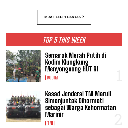
MUAT LEBIH BANYAK
TOP 5 THIS WEEK
Semarak Merah Putih di
Kodim Klungkung
Menyongsong HUT RI
KODIM
Kasad Jenderal TNI Maruli
Simanjuntak Dihormati
sebagai Warga Kehormatan
Marinir
TNI