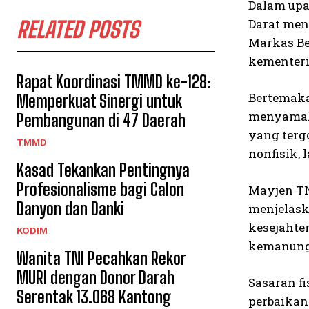
Dalam upa
Darat men
RELATED POSTS
Markas Bes
kementeri
Rapat Koordinasi TMMD ke-128:
Bertemaka
Memperkuat Sinergi untuk
menyamaka
Pembangunan di 47 Daerah
yang terg
TMMD
nonfisik,
Kasad Tekankan Pentingnya
Profesionalisme bagi Calon
Mayjen TN
Danyon dan Danki
menjelask
kesejahte
KODIM
kemanungg
Wanita TNI Pecahkan Rekor
MURI dengan Donor Darah
Sasaran f
Serentak 13.068 Kantong
perbaikan 