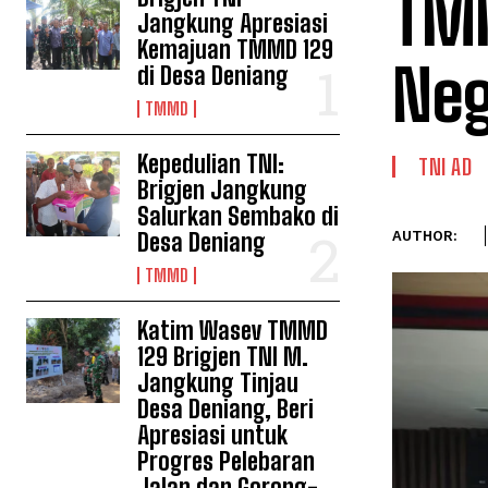
TM
Jangkung Apresiasi
Kemajuan TMMD 129
Neg
di Desa Deniang
TMMD
Kepedulian TNI:
TNI AD
Brigjen Jangkung
Salurkan Sembako di
Desa Deniang
AUTHOR:
TMMD
Katim Wasev TMMD
129 Brigjen TNI M.
Jangkung Tinjau
Desa Deniang, Beri
Apresiasi untuk
Progres Pelebaran
Jalan dan Gorong-