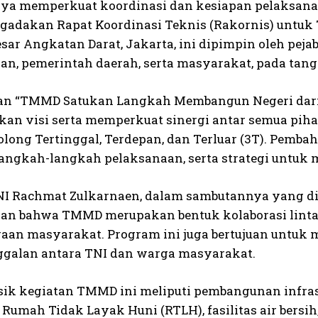
ya memperkuat koordinasi dan kesiapan pelaksana
gadakan Rapat Koordinasi Teknis (Rakornis) untuk
ar Angkatan Darat, Jakarta, ini dipimpin oleh pejab
an, pemerintah daerah, serta masyarakat, pada tangg
n “TMMD Satukan Langkah Membangun Negeri dari D
n visi serta memperkuat sinergi antar semua pi
olong Tertinggal, Terdepan, dan Terluar (3T). Pemb
 langkah-langkah pelaksanaan, serta strategi untu
I Rachmat Zulkarnaen, dalam sambutannya yang dib
an bahwa TMMD merupakan bentuk kolaborasi linta
raan masyarakat. Program ini juga bertujuan untuk
alan antara TNI dan warga masyarakat.
isik kegiatan TMMD ini meliputi pembangunan infrast
Rumah Tidak Layak Huni (RTLH), fasilitas air bersih,