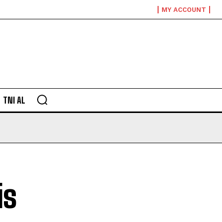
MY ACCOUNT
TNI AL
is