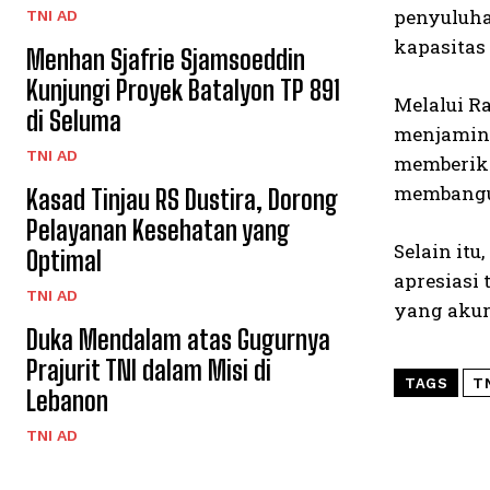
penyuluha
TNI AD
kapasitas
Menhan Sjafrie Sjamsoeddin
Kunjungi Proyek Batalyon TP 891
Melalui R
di Seluma
menjamin 
TNI AD
memberika
membangun
Kasad Tinjau RS Dustira, Dorong
Pelayanan Kesehatan yang
Selain it
Optimal
apresiasi
TNI AD
yang akur
Duka Mendalam atas Gugurnya
Prajurit TNI dalam Misi di
TAGS
T
Lebanon
TNI AD