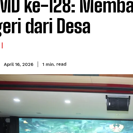
MD ke-128: Memb
eri dari Desa
read
1
min.
April 16, 2026