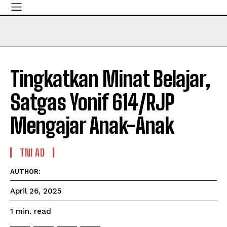
Tingkatkan Minat Belajar,
Satgas Yonif 614/RJP
Mengajar Anak-Anak
TNI AD
AUTHOR:
April 26, 2025
read
1
min.