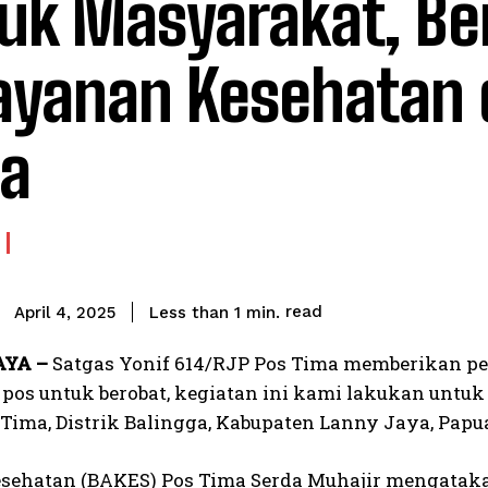
uk Masyarakat, Be
ayanan Kesehatan 
a
read
Less than 1
min.
April 4, 2025
AYA –
Satgas Yonif 614/RJP Pos Tima memberikan p
 pos untuk berobat, kegiatan ini kami lakukan unt
ima, Distrik Balingga, Kabupaten Lanny Jaya, Papua
esehatan (BAKES) Pos Tima Serda Muhajir mengatak