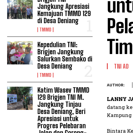
unt
Jangkung Apresiasi
Kemajuan TMMD 129
Pel
di Desa Deniang
TMMD
Tim
Kepedulian TNI:
Brigjen Jangkung
Salurkan Sembako di
Desa Deniang
TNI AD
TMMD
AUTHOR:
Katim Wasev TMMD
129 Brigjen TNI M.
LANNY J
Jangkung Tinjau
datang ke
Desa Deniang, Beri
Kampung T
Apresiasi untuk
Progres Pelebaran
Bintara K
Jalan dan Gorong-