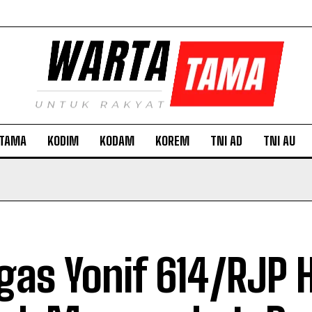
TAMA
KODIM
KODAM
KOREM
TNI AD
TNI AU
gas Yonif 614/RJP 