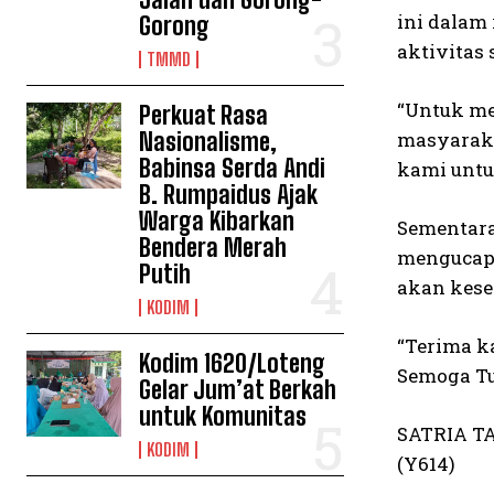
ini dalam
Gorong
aktivitas 
TMMD
“Untuk me
Perkuat Rasa
Nasionalisme,
masyaraka
Babinsa Serda Andi
kami untu
B. Rumpaidus Ajak
Warga Kibarkan
Sementara
Bendera Merah
mengucapk
Putih
akan kes
KODIM
“Terima k
Kodim 1620/Loteng
Semoga Tu
Gelar Jum’at Berkah
untuk Komunitas
SATRIA T
KODIM
(Y614)