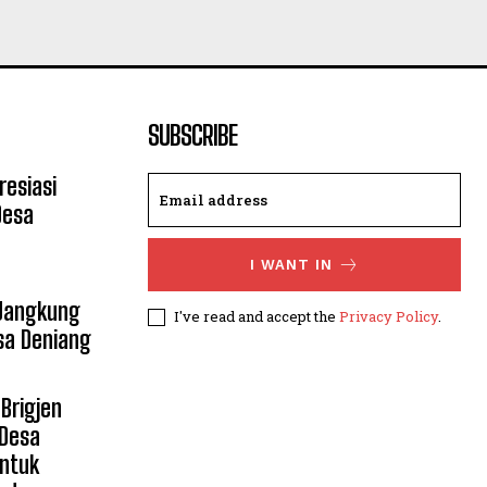
SUBSCRIBE
resiasi
Desa
I WANT IN
 Jangkung
I've read and accept the
Privacy Policy
.
sa Deniang
Brigjen
 Desa
untuk