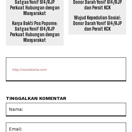
Wujud Kepedulian Sosial:
Karya Bakti Pos Popome:
Donor Darah Yonif 614/RJP
Satgas Yonif 614/RJP
dan Persit KCK
Perkuat Hubungan dengan
Masyarakat
http://wartatama.com
TINGGALKAN KOMENTAR
Na
Ema