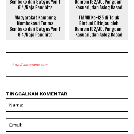
Masyarakat Kampung
TMMD Ke-123 di Teluk
Numbokawi Terima
Bintuni Ditinjau oleh
Sembako dari Satgas Yonif
Danrem 182/JO, Pangdam
614/Raja Pandhita
Kasuari, dan Aslog Kasad
http://wartatama.com
TINGGALKAN KOMENTAR
Na
Ema