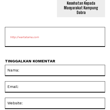
Kesehatan Kepada
Masyarakat Kampung
Dabra
http://wartatama.com
TINGGALKAN KOMENTAR
Na
Ema
Web