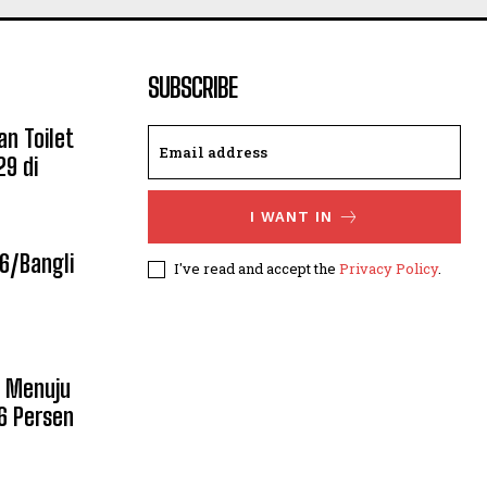
SUBSCRIBE
n Toilet
9 di
I WANT IN
6/Bangli
I've read and accept the
Privacy Policy
.
i Menuju
6 Persen