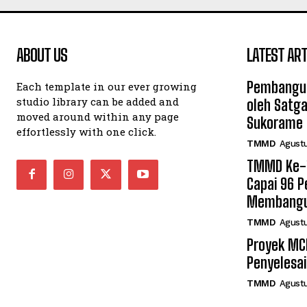
ABOUT US
LATEST ART
Pembangun
Each template in our ever growing
studio library can be added and
oleh Satg
moved around within any page
Sukorame
effortlessly with one click.
TMMD
Agustu
TMMD Ke-1
Capai 96 
Membang
TMMD
Agustu
Proyek MC
Penyelesai
TMMD
Agustu