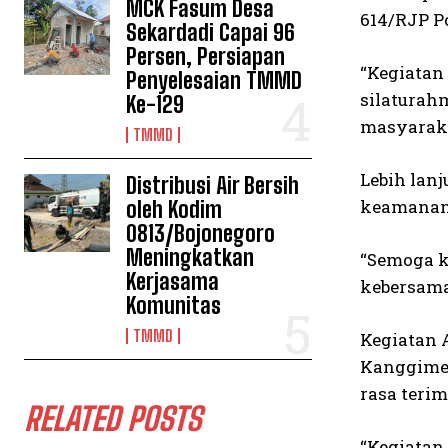
MCK Fasum Desa
614/RJP P
Sekardadi Capai 96
Persen, Persiapan
“Kegiatan
Penyelesaian TMMD
silaturah
Ke-129
masyaraka
TMMD
Lebih lan
Distribusi Air Bersih
keamanan,
oleh Kodim
0813/Bojonegoro
Meningkatkan
“Semoga k
Kerjasama
kebersama
Komunitas
TMMD
Kegiatan 
Kanggime.
rasa teri
RELATED POSTS
“Kegiatan 