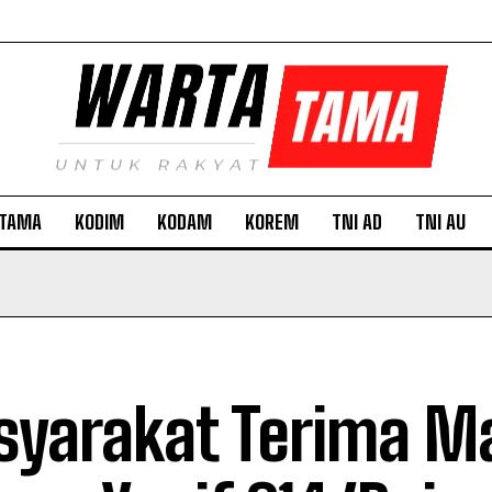
TAMA
KODIM
KODAM
KOREM
TNI AD
TNI AU
yarakat Terima M