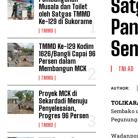
Sat
Musala dan Toilet
oleh Satgas TMMD
Pan
Ke-129 di Sukorame
TMMD
Se
TMMD Ke-129 Kodim
1626/Bangli Capai 96
Persen dalam
Membangun MCK
TNI AD
TMMD
AUTHOR:
Proyek MCK di
Sekardadi Menuju
TOLIKAR
Penyelesaian,
Sembako u
Progres 96 Persen
Pegunungan
TMMD
Wadanpos 