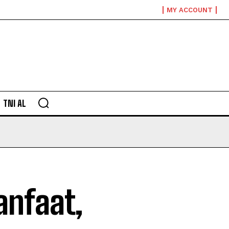
MY ACCOUNT
TNI AL
anfaat,