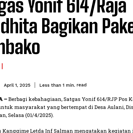
gas Yonif 614/Raja
dhita Bagikan Pak
mbako
read
Less than 1
min.
April 1, 2025
A –
Berbagi kebahagiaan, Satgas Yonif 614/RJP Pos
ntuk masyarakat yang bertempat di Desa Aulani, Dis
, Selasa (01/4/2025).
Kanggime Letda Inf Salman mengatakan kegiatan i