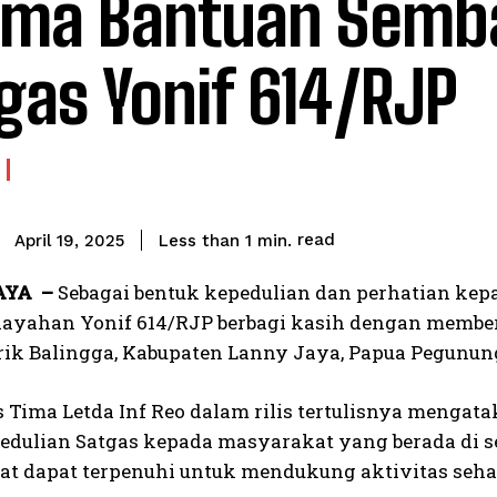
ima Bantuan Semba
gas Yonif 614/RJP
read
Less than 1
min.
April 19, 2025
AYA –
Sebagai bentuk kepedulian dan perhatian kep
ayahan Yonif 614/RJP berbagi kasih dengan memb
rik Balingga, Kabupaten Lanny Jaya, Papua Pegununga
Tima Letda Inf Reo dalam rilis tertulisnya mengat
edulian Satgas kepada masyarakat yang berada di s
t dapat terpenuhi untuk mendukung aktivitas sehar