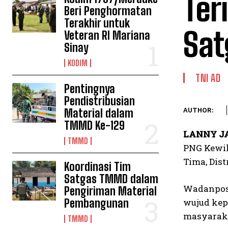
Ter
Beri Penghormatan
Terakhir untuk
Sat
Veteran RI Mariana
Sinay
KODIM
TNI AD
Pentingnya
Pendistribusian
Material dalam
AUTHOR:
TMMD Ke-129
LANNY J
TMMD
PNG Kewil
Tima, Dist
Koordinasi Tim
Satgas TMMD dalam
Wadanpos 
Pengiriman Material
Pembangunan
wujud kep
masyaraka
TMMD