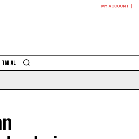
MY ACCOUNT
TNI AL
an