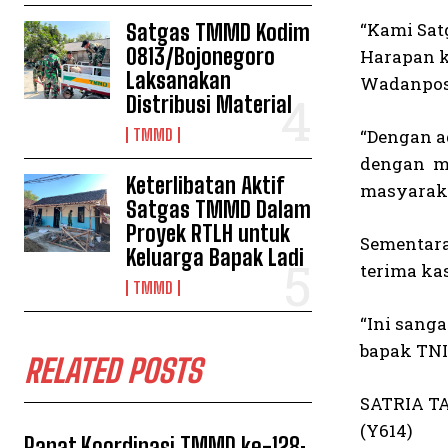
“Kami Sat
Satgas TMMD Kodim
0813/Bojonegoro
Harapan k
Laksanakan
Wadanpos
Distribusi Material
TMMD
“Dengan a
dengan ma
Keterlibatan Aktif
masyaraka
Satgas TMMD Dalam
Proyek RTLH untuk
Sementara
Keluarga Bapak Ladi
terima ka
TMMD
“Ini sang
bapak TNI
RELATED POSTS
SATRIA T
(Y614)
Rapat Koordinasi TMMD ke-128: