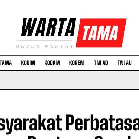
TAMA
KODIM
KODAM
KOREM
TNI AD
TNI AU
yarakat Perbatas