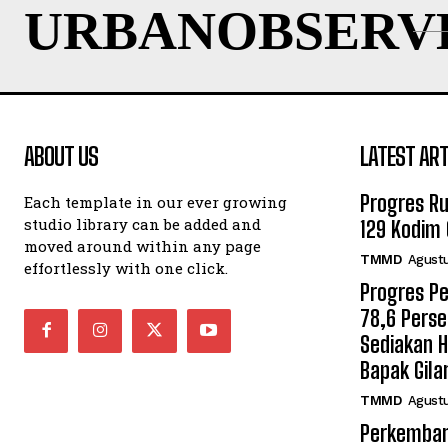
URBANOBSERV
ABOUT US
LATEST ART
Progres R
Each template in our ever growing
studio library can be added and
129 Kodim 
moved around within any page
TMMD
Agustu
effortlessly with one click.
Progres P
78,6 Pers
Sediakan 
Bapak Gila
TMMD
Agustu
Perkemban