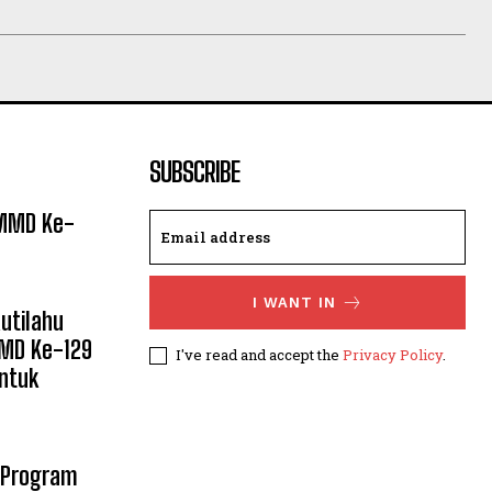
SUBSCRIBE
TMMD Ke-
I WANT IN
utilahu
MMD Ke-129
I've read and accept the
Privacy Policy
.
ntuk
 Program