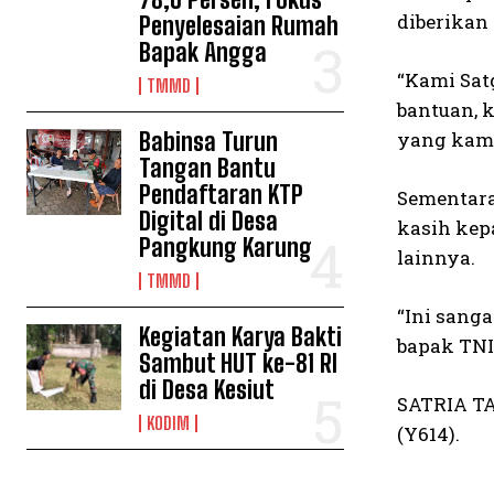
diberikan
Penyelesaian Rumah
Bapak Angga
“Kami Sat
TMMD
bantuan, 
Babinsa Turun
yang kami
Tangan Bantu
Pendaftaran KTP
Sementara
Digital di Desa
kasih kep
Pangkung Karung
lainnya.
TMMD
“Ini sang
Kegiatan Karya Bakti
bapak TNI
Sambut HUT ke-81 RI
di Desa Kesiut
SATRIA T
KODIM
(Y614).