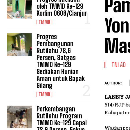
Pam
oleh TMMD Ke-129
Kodim 0608/Cianjur
Yon
TMMD
Progres
Mas
Pembangunan
Rutilahu 78,6
Persen, Satgas
TMMD Ke-129
TNI AD
Sediakan Hunian
Aman untuk Bapak
AUTHOR:
Gilang
TMMD
LANNY J
614/RJP b
Perkembangan
Kabupaten
Rutilahu Program
TMMD Ke-129 Capai
Wadanpos 
78,6 Persen, Fokus