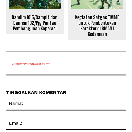
Dandim 1015/Sampit dan
Kegiatan Satgas TMMD
Danrem 102/Pjg Pantau
untuk Pembentukan
Pembangunan Koperasi
Karakter di SMAN 1
Kedamean
https://wartatama.com/
TINGGALKAN KOMENTAR
Na
Ema