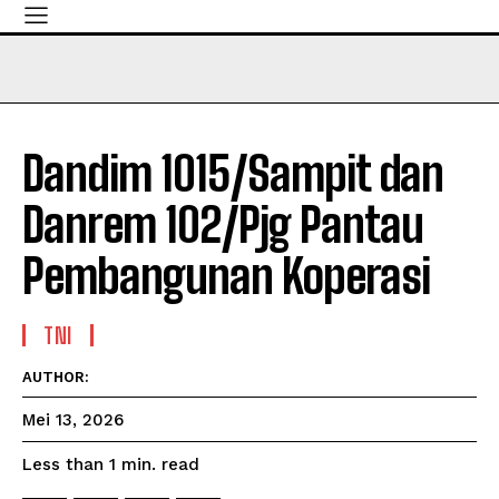
Dandim 1015/Sampit dan
Danrem 102/Pjg Pantau
Pembangunan Koperasi
TNI
AUTHOR:
Mei 13, 2026
read
Less than 1
min.