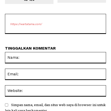
https://wartatama.com/
TINGGALKAN KOMENTAR
Na
Ema
Web
Simpan nama, email, dan situs web saya di browser ini untuk
lain kali saya berkomentar.