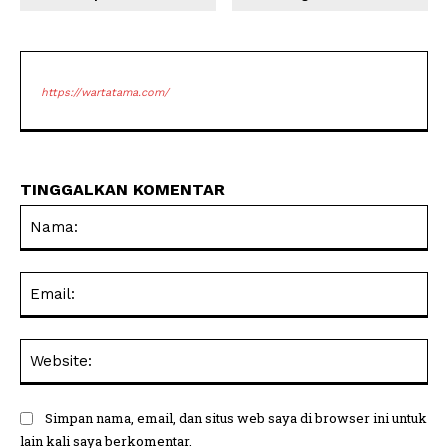
https://wartatama.com/
TINGGALKAN KOMENTAR
Na
Ema
Web
Simpan nama, email, dan situs web saya di browser ini untuk
lain kali saya berkomentar.