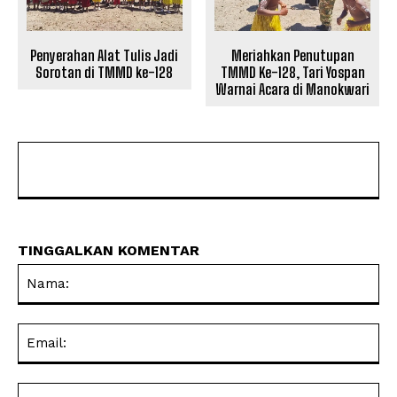
Penyerahan Alat Tulis Jadi
Meriahkan Penutupan
Sorotan di TMMD ke-128
TMMD Ke-128, Tari Yospan
Warnai Acara di Manokwari
TINGGALKAN KOMENTAR
Na
Ema
Web