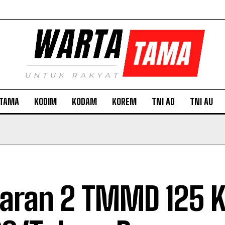
TAMA
KODIM
KODAM
KOREM
TNI AD
TNI AU
aran 2 TMMD 125 