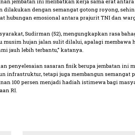
an jembatan ini melibatkan kerja sama erat antar
n dilakukan dengan semangat gotong royong, sehin
t hubungan emosional antara prajurit TNI dan warg
yarakat, Sudirman (52), mengungkapkan rasa baha
au musim hujan jalan sulit dilalui, apalagi membawa
ami jauh lebih terbantu,” katanya.
lan penyelesaian sasaran fisik berupa jembatan ini
 infrastruktur, tetapi juga membangun semangat
an 100 persen menjadi hadiah istimewa bagi mas
an RI.