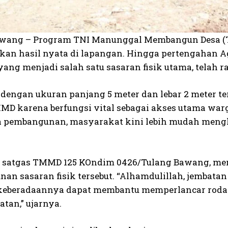
wang – Program TNI Manunggal Membangun Desa (T
an hasil nyata di lapangan. Hingga pertengahan 
, yang menjadi salah satu sasaran fisik utama, telah 
dengan ukuran panjang 5 meter dan lebar 2 meter ter
MD karena berfungsi vital sebagai akses utama warg
a pembangunan, masyarakat kini lebih mudah men
u satgas TMMD 125 KOndim 0426/Tulang Bawang, m
n sasaran fisik tersebut. “Alhamdulillah, jembatan 
keberadaannya dapat membantu memperlancar roda 
tan,” ujarnya.