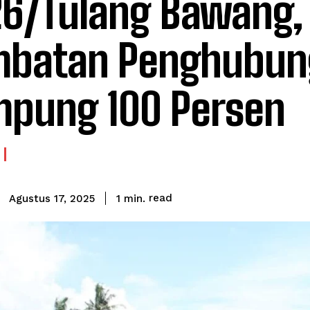
6/Tulang Bawang,
mbatan Penghubun
pung 100 Persen
read
1
min.
Agustus 17, 2025