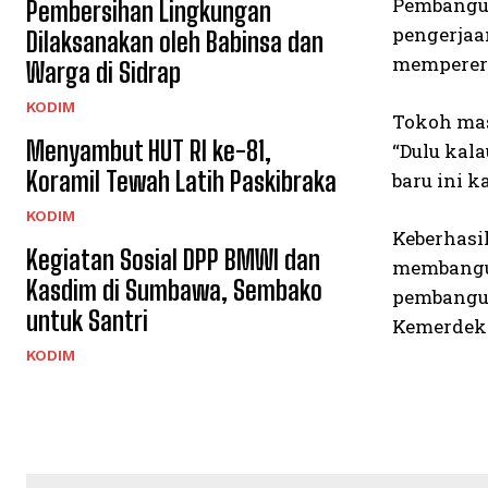
Pembangun
Pembersihan Lingkungan
pengerjaa
Dilaksanakan oleh Babinsa dan
memperera
Warga di Sidrap
KODIM
Tokoh mas
Menyambut HUT RI ke-81,
“Dulu kal
Koramil Tewah Latih Paskibraka
baru ini k
KODIM
Keberhasi
Kegiatan Sosial DPP BMWI dan
membangun
Kasdim di Sumbawa, Sembako
pembangun
untuk Santri
Kemerdeka
KODIM