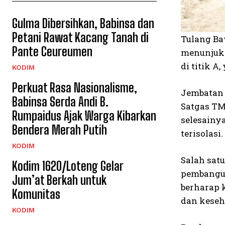
Gulma Dibersihkan, Babinsa dan
Petani Rawat Kacang Tanah di
Tulang Ba
Pante Ceureumen
menunjukk
di titik A
KODIM
Perkuat Rasa Nasionalisme,
Jembatan 
Babinsa Serda Andi B.
Satgas TM
Rumpaidus Ajak Warga Kibarkan
selesainy
Bendera Merah Putih
terisolasi.
KODIM
Salah sat
Kodim 1620/Loteng Gelar
pembanguna
Jum’at Berkah untuk
berharap 
Komunitas
dan keseha
KODIM