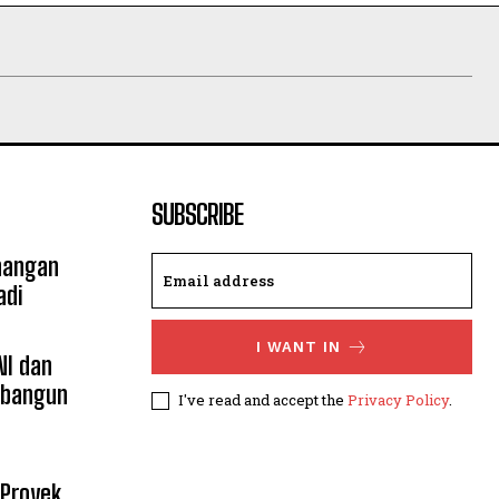
SUBSCRIBE
nangan
adi
I WANT IN
NI dan
mbangun
I've read and accept the
Privacy Policy
.
 Proyek