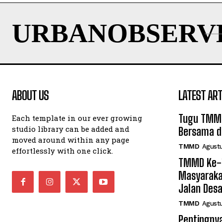
URBANOBSERV
ABOUT US
LATEST ART
Tugu TMMD
Each template in our ever growing
studio library can be added and
Bersama di
moved around within any page
TMMD
Agustu
effortlessly with one click.
TMMD Ke-1
Masyarak
Jalan Des
TMMD
Agustu
Pentingnya