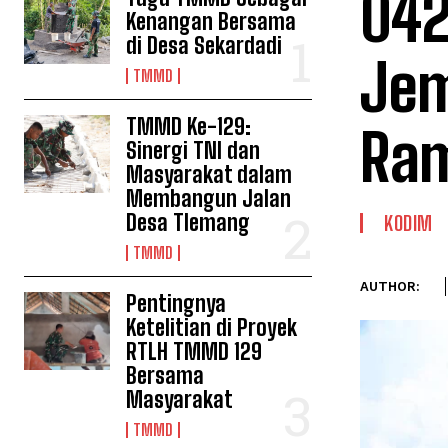
042
Kenangan Bersama
di Desa Sekardadi
Je
TMMD
TMMD Ke-129:
Ram
Sinergi TNI dan
Masyarakat dalam
Membangun Jalan
Desa Tlemang
KODIM
TMMD
AUTHOR:
Pentingnya
Ketelitian di Proyek
RTLH TMMD 129
Bersama
Masyarakat
TMMD