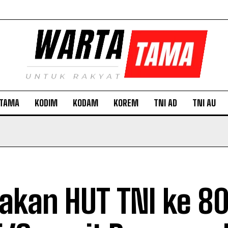
TAMA
KODIM
KODAM
KOREM
TNI AD
TNI AU
akan HUT TNI ke 8