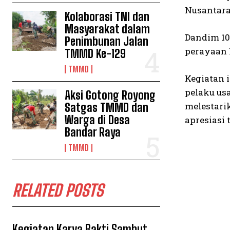
Nusantara
Kolaborasi TNI dan
Masyarakat dalam
Dandim 10
Penimbunan Jalan
perayaan 
TMMD Ke-129
TMMD
Kegiatan 
pelaku usa
Aksi Gotong Royong
melestarik
Satgas TMMD dan
Warga di Desa
apresiasi 
Bandar Raya
TMMD
RELATED POSTS
Kegiatan Karya Bakti Sambut