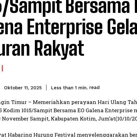
5/Sampit Bersama 
ena Enterprise Gela
uran Rakyat
read
Less than 1
min.
Oktober 11, 2025
gin Timur – Memeriahkan perayaan Hari Ulang Tahu
5 Kodim 1015/Sampit Bersama EO Galena Enterprise 
9 November Sampit, Kabupaten Kotim, Jum’at(10/10/2
yat Habaring Hurung Festival menyelenggarakan berb