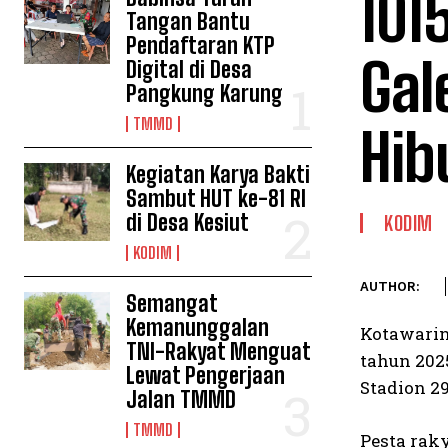
101
Tangan Bantu
Pendaftaran KTP
Gal
Digital di Desa
Pangkung Karung
TMMD
Hib
Kegiatan Karya Bakti
Sambut HUT ke-81 RI
di Desa Kesiut
KODIM
KODIM
AUTHOR:
Semangat
Kemanunggalan
Kotawarin
TNI-Rakyat Menguat
tahun 202
Lewat Pengerjaan
Stadion 2
Jalan TMMD
TMMD
Pesta rak