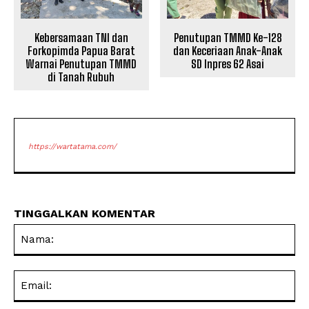
Kebersamaan TNI dan
Penutupan TMMD Ke-128
Forkopimda Papua Barat
dan Keceriaan Anak-Anak
Warnai Penutupan TMMD
SD Inpres 62 Asai
di Tanah Rubuh
https://wartatama.com/
TINGGALKAN KOMENTAR
Na
Ema