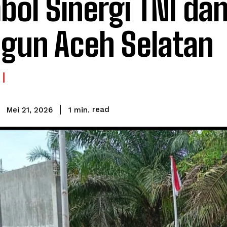
bol Sinergi TNI da
gun Aceh Selatan
read
1
min.
Mei 21, 2026