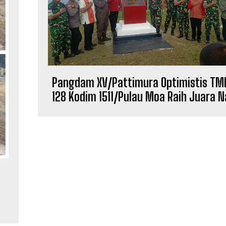
Pangdam XV/Pattimura Optimistis TM
128 Kodim 1511/Pulau Moa Raih Juara N
i