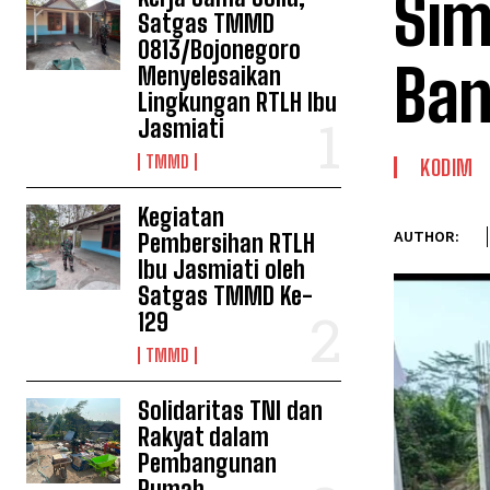
Sim
Satgas TMMD
0813/Bojonegoro
Ban
Menyelesaikan
Lingkungan RTLH Ibu
Jasmiati
TMMD
KODIM
Kegiatan
Pembersihan RTLH
AUTHOR:
Ibu Jasmiati oleh
Satgas TMMD Ke-
129
TMMD
Solidaritas TNI dan
Rakyat dalam
Pembangunan
Rumah