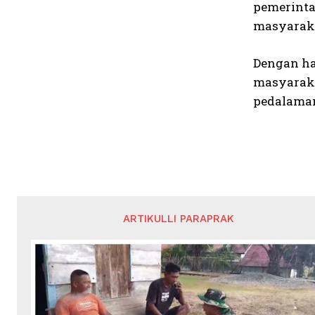
pemerinta
masyaraka
Dengan ha
masyaraka
pedalaman
ARTIKULLI PARAPRAK