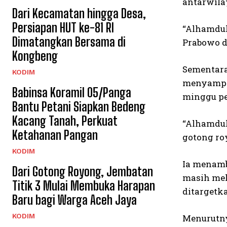
antarwilay
Dari Kecamatan hingga Desa,
Persiapan HUT ke-81 RI
“Alhamdul
Dimatangkan Bersama di
Prabowo d
Kongbeng
Sementara
KODIM
menyampai
Babinsa Koramil 05/Panga
minggu pe
Bantu Petani Siapkan Bedeng
Kacang Tanah, Perkuat
“Alhamdul
Ketahanan Pangan
gotong ro
KODIM
Ia menamb
Dari Gotong Royong, Jembatan
masih mel
Titik 3 Mulai Membuka Harapan
ditargetka
Baru bagi Warga Aceh Jaya
KODIM
Menurutny