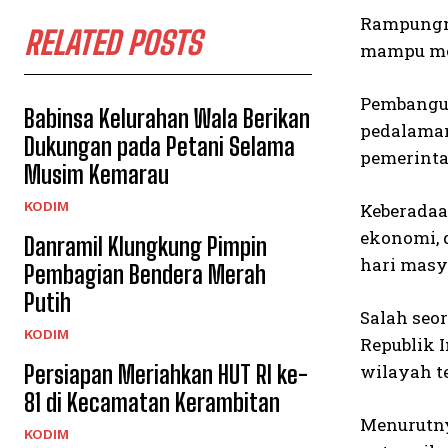
Rampungny
RELATED POSTS
mampu mem
Pembangun
Babinsa Kelurahan Wala Berikan
pedalaman
Dukungan pada Petani Selama
pemerinta
Musim Kemarau
KODIM
Keberadaa
ekonomi, 
Danramil Klungkung Pimpin
hari masy
Pembagian Bendera Merah
Putih
Salah seo
KODIM
Republik 
Persiapan Meriahkan HUT RI ke-
wilayah te
81 di Kecamatan Kerambitan
Menurutny
KODIM