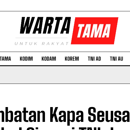
TAMA
KODIM
KODAM
KOREM
TNI AD
TNI AU
batan Kapa Seusa