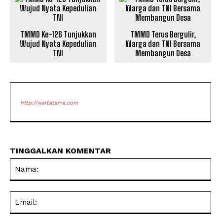
TMMD Ke-126 Tunjukkan
TMMD Terus Bergulir,
Wujud Nyata Kepedulian
Warga dan TNI Bersama
TNI
Membangun Desa
http://wartatama.com
TINGGALKAN KOMENTAR
Na
Ema