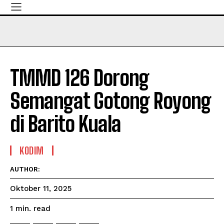
TMMD 126 Dorong
Semangat Gotong Royong
di Barito Kuala
KODIM
AUTHOR:
Oktober 11, 2025
read
1
min.