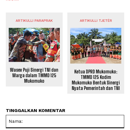
ARTIKULLI PARAPRAK
ARTIKULLI TJETËR
Wasev Puji Sinergi TNI dan
Ketua DPRD Mukomuko:
Warga dalam TMMD 125
TMMD 125 Kodim
Mukomuko
Mukomuko Bentuk Sinergi
Nyata Pemerintah dan TNI
TINGGALKAN KOMENTAR
Na