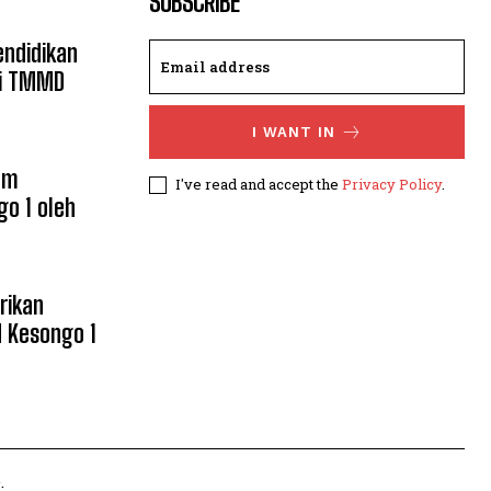
SUBSCRIBE
ndidikan
ui TMMD
I WANT IN
am
I've read and accept the
Privacy Policy
.
o 1 oleh
rikan
 Kesongo 1
.