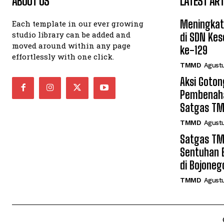
ABOUT US
LATEST ART
Meningkat
Each template in our ever growing
studio library can be added and
di SDN Ke
moved around within any page
ke-129
effortlessly with one click.
TMMD
Agustu
Aksi Goto
Pembenaha
Satgas T
TMMD
Agustu
Satgas TM
Sentuhan 
di Bojoneg
TMMD
Agustu