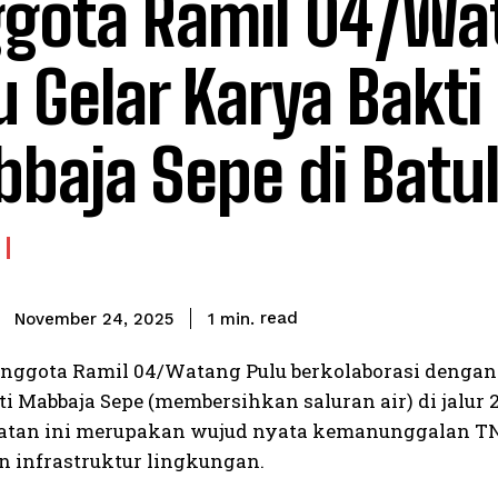
gota Ramil 04/Wa
u Gelar Karya Bakti
baja Sepe di Batu
read
1
min.
November 24, 2025
Anggota Ramil 04/Watang Pulu berkolaborasi denga
ti Mabbaja Sepe (membersihkan saluran air) di jalur
iatan ini merupakan wujud nyata kemanunggalan T
n infrastruktur lingkungan.