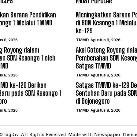
ICLES
MOST POPULAR
kan Sarana Pendidikan
Meningkatkan Sarana Pe
songo 1 Melalui TMMD
di SDN Kesongo 1 Melal
ke-129
s 8, 2026
TMMD
Agustus 8, 2026
ng Royong dalam
Aksi Gotong Royong dal
n SDN Kesongo 1 oleh
Pembenahan SDN Kesong
MMD
Satgas TMMD
s 8, 2026
TMMD
Agustus 8, 2026
MD ke-129 Berikan
Satgas TMMD ke-129 Be
Baru pada SDN Kesongo 1
Sentuhan Baru pada SDN
oro
di Bojonegoro
s 8, 2026
TMMD
Agustus 8, 2026
© tagDiv. All Rights Reserved. Made with Newspaper Theme