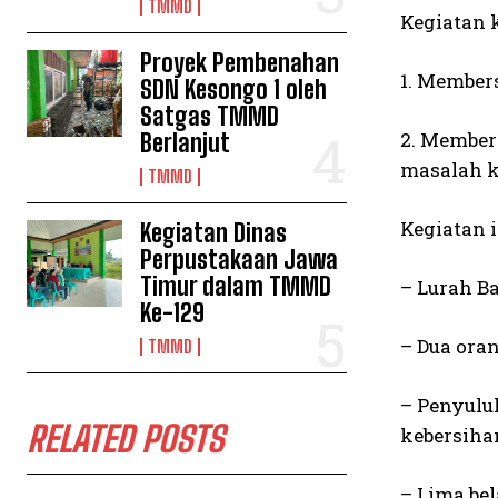
TMMD
Kegiatan 
Proyek Pembenahan
1. Member
SDN Kesongo 1 oleh
Satgas TMMD
2. Member
Berlanjut
masalah k
TMMD
Kegiatan i
Kegiatan Dinas
Perpustakaan Jawa
Timur dalam TMMD
– Lurah B
Ke-129
– Dua ora
TMMD
– Penyulu
RELATED POSTS
kebersiha
– Lima bel