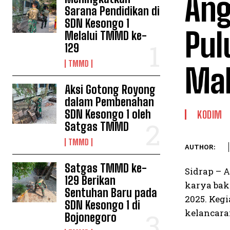
Ang
Sarana Pendidikan di
SDN Kesongo 1
Pul
Melalui TMMD ke-
129
TMMD
Mab
Aksi Gotong Royong
dalam Pembenahan
SDN Kesongo 1 oleh
KODIM
Satgas TMMD
TMMD
AUTHOR:
Satgas TMMD ke-
Sidrap – 
129 Berikan
karya bak
Sentuhan Baru pada
2025. Keg
SDN Kesongo 1 di
kelancara
Bojonegoro