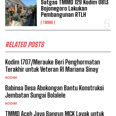
Satgas TMMD 129 Kodim 0813
Bojonegoro Lakukan
Pembangunan RTLH
TMMD
RELATED POSTS
Kodim 1707/Merauke Beri Penghormatan
Terakhir untuk Veteran RI Mariana Sinay
KODIM
Babinsa Desa Abokongan Bantu Konstruksi
Jembatan Sungai Bolalele
KODIM
TMMD Aceh Jaya Bangun MCK Layak untuk