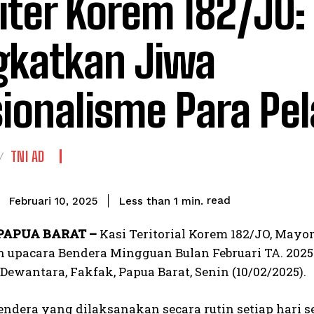
iter Korem 182/JO:
gkatkan Jiwa
ionalisme Para Pel
TNI AD
read
Less than 1
min.
Februari 10, 2025
PAPUA BARAT –
Kasi Teritorial Korem 182/JO, Mayo
upacara Bendera Mingguan Bulan Februari TA. 2025 
Dewantara, Fakfak, Papua Barat, Senin (10/02/2025).
endera yang dilaksanakan secara rutin setiap hari 