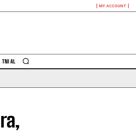
MY ACCOUNT
TNI AL
ra,