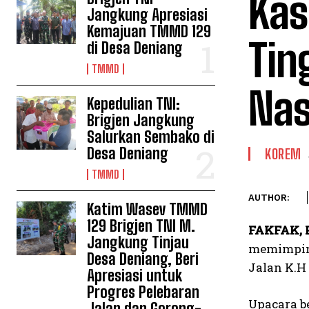
Kas
Jangkung Apresiasi
Kemajuan TMMD 129
Tin
di Desa Deniang
TMMD
Nas
Kepedulian TNI:
Brigjen Jangkung
Salurkan Sembako di
Desa Deniang
KOREM
TMMD
AUTHOR:
Katim Wasev TMMD
129 Brigjen TNI M.
FAKFAK, 
Jangkung Tinjau
memimpin 
Desa Deniang, Beri
Jalan K.H 
Apresiasi untuk
Progres Pelebaran
Upacara b
Jalan dan Gorong-