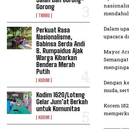
nasionali
Gorong
mendahulu
TMMD
Dalam upa
Perkuat Rasa
Nasionalisme,
upacara d
Babinsa Serda Andi
B. Rumpaidus Ajak
Mayor Arm
Warga Kibarkan
Semangat B
Bendera Merah
mengingatk
Putih
KODIM
Dengan ke
muda, ser
Kodim 1620/Loteng
Gelar Jum’at Berkah
Korem 182
untuk Komunitas
memperkua
KODIM