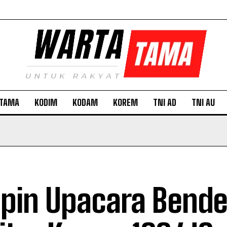
TAMA
KODIM
KODAM
KOREM
TNI AD
TNI AU
pin Upacara Bende