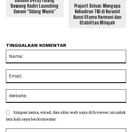
Dandim 0426/Tulang
Bawang Hadiri Launching
Prajurit Solusi: Mengapa
Senam “Udang Manis”
Kehadiran TNI di Koramil
Kunci Utama Harmoni dan
Stabilitas Wilayah
TINGGALKAN KOMENTAR
Na
Ema
Web
Simpan nama, email, dan situs web saya di browser ini untuk
lain kali saya berkomentar.