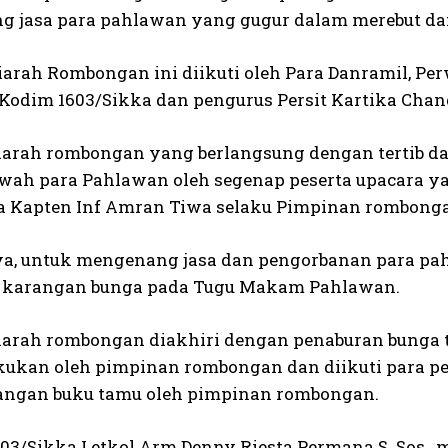
 jasa para pahlawan yang gugur dalam merebut d
iarah Rombongan ini diikuti oleh Para Danramil, Per
odim 1603/Sikka dan pengurus Persit Kartika Chan
iarah rombongan yang berlangsung dengan tertib d
wah para Pahlawan oleh segenap peserta upacara ya
a Kapten Inf Amran Tiwa selaku Pimpinan rombong
ya, untuk mengenang jasa dan pengorbanan para p
 karangan bunga pada Tugu Makam Pahlawan.
iarah rombongan diakhiri dengan penaburan bunga t
kukan oleh pimpinan rombongan dan diikuti para pes
ngan buku tamu oleh pimpinan rombongan.
03/Sikka Letkol Arm Denny Riesta Permana S. Sos., m