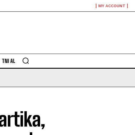
MY ACCOUNT
TNI AL
artika,