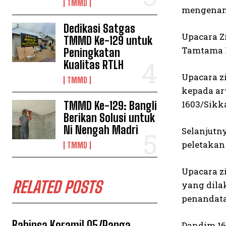
TMMD
mengenang
Dedikasi Satgas
Upacara Z
TMMD Ke-129 untuk
Tamtama K
Peningkatan
Kualitas RTLH
Upacara z
TMMD
kepada ar
1603/Sikk
TMMD Ke-129: Bangli
Berikan Solusi untuk
Ni Nengah Madri
Selanjutn
peletakan
TMMD
Upacara z
RELATED POSTS
yang dila
penandata
Babinsa Koramil 05/Panga
Dandim 16