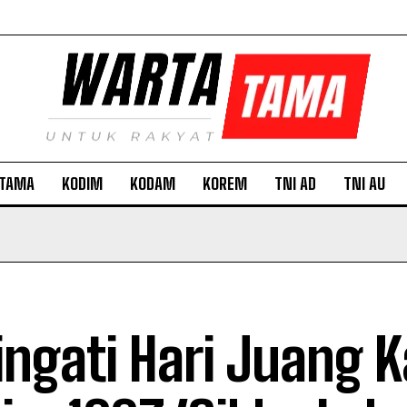
TAMA
KODIM
KODAM
KOREM
TNI AD
TNI AU
ingati Hari Juang K