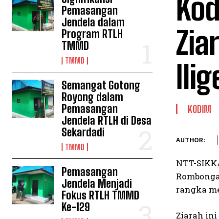
Kod
Pemasangan
Jendela dalam
Zia
Program RTLH
TMMD
TMMD
Ili
Semangat Gotong
Royong dalam
Pemasangan
KODIM
Jendela RTLH di Desa
Sekardadi
AUTHOR:
TMMD
NTT-SIKKA
Pemasangan
Rombongan
Jendela Menjadi
rangka me
Fokus RTLH TMMD
Ke-129
Ziarah in