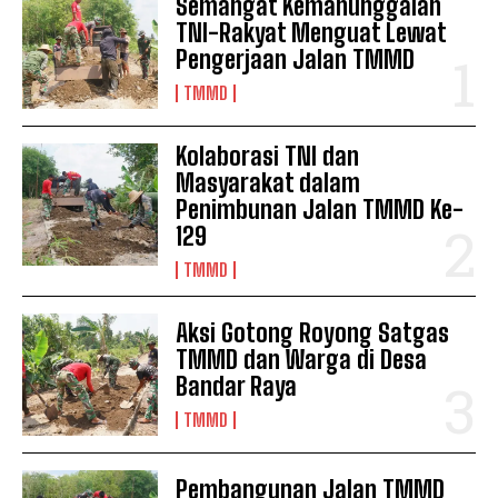
Semangat Kemanunggalan
TNI-Rakyat Menguat Lewat
Pengerjaan Jalan TMMD
TMMD
Kolaborasi TNI dan
Masyarakat dalam
Penimbunan Jalan TMMD Ke-
129
TMMD
Aksi Gotong Royong Satgas
TMMD dan Warga di Desa
Bandar Raya
TMMD
Pembangunan Jalan TMMD