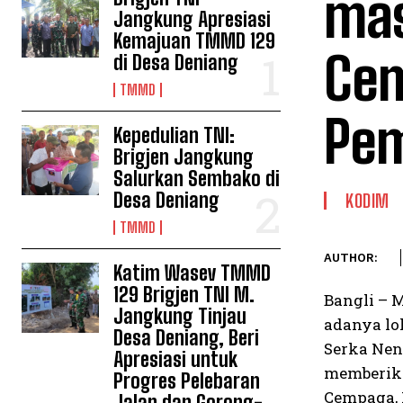
mas
Jangkung Apresiasi
Kemajuan TMMD 129
Cem
di Desa Deniang
TMMD
Pem
Kepedulian TNI:
Brigjen Jangkung
Salurkan Sembako di
Desa Deniang
KODIM
TMMD
AUTHOR:
Katim Wasev TMMD
129 Brigjen TNI M.
Bangli – 
Jangkung Tinjau
adanya lo
Desa Deniang, Beri
Serka Ne
Apresiasi untuk
memberika
Progres Pelebaran
Cempaga, 
Jalan dan Gorong-