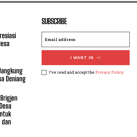
SUBSCRIBE
resiasi
Desa
I WANT IN
 Jangkung
I've read and accept the
Privacy Policy
.
sa Deniang
Brigjen
 Desa
untuk
n dan