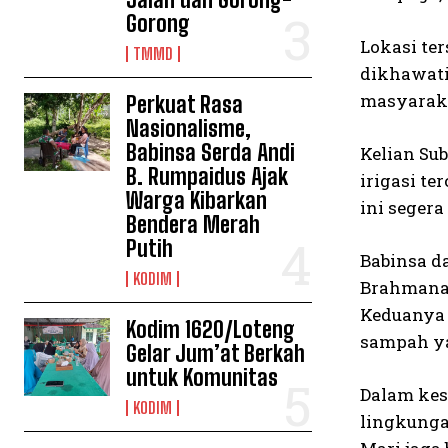
Gorong
Lokasi ter
TMMD
dikhawati
masyaraka
Perkuat Rasa
Nasionalisme,
Babinsa Serda Andi
Kelian Su
B. Rumpaidus Ajak
irigasi t
Warga Kibarkan
ini segera
Bendera Merah
Putih
Babinsa 
KODIM
Brahmana 
Keduanya 
Kodim 1620/Loteng
sampah ya
Gelar Jum’at Berkah
untuk Komunitas
Dalam kes
KODIM
lingkunga