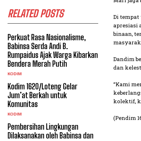
Mari jaga
RELATED POSTS
Di tempat
apresiasi
binaan, t
Perkuat Rasa Nasionalisme,
masyaraka
Babinsa Serda Andi B.
Rumpaidus Ajak Warga Kibarkan
Dandim be
Bendera Merah Putih
dan keles
KODIM
“Kami men
Kodim 1620/Loteng Gelar
keberlang
Jum’at Berkah untuk
kolektif,
Komunitas
KODIM
(Pendim 1
Pembersihan Lingkungan
Dilaksanakan oleh Babinsa dan