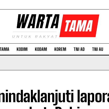
TAMA
KODIM
KODAM
KOREM
TNI AD
TNI AU
indaklanjuti lapor