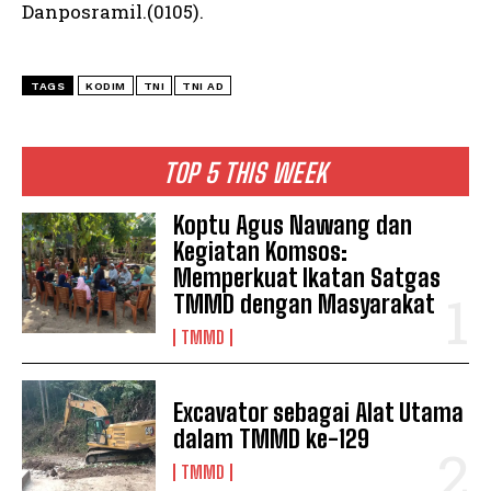
Danposramil.(0105).
TAGS
KODIM
TNI
TNI AD
TOP 5 THIS WEEK
Koptu Agus Nawang dan
Kegiatan Komsos:
Memperkuat Ikatan Satgas
TMMD dengan Masyarakat
TMMD
Excavator sebagai Alat Utama
dalam TMMD ke-129
TMMD