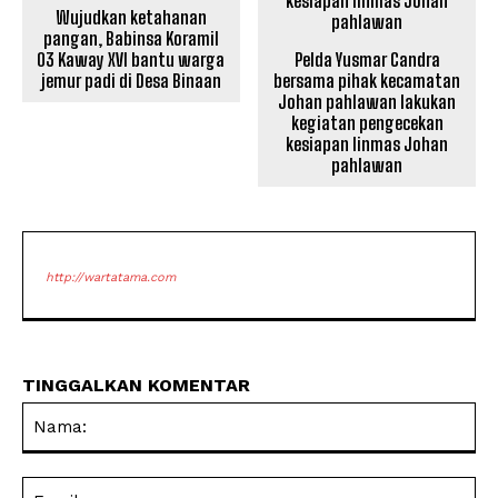
Wujudkan ketahanan
pangan, Babinsa Koramil
03 Kaway XVI bantu warga
Pelda Yusmar Candra
jemur padi di Desa Binaan
bersama pihak kecamatan
Johan pahlawan lakukan
kegiatan pengecekan
kesiapan linmas Johan
pahlawan
http://wartatama.com
TINGGALKAN KOMENTAR
Na
Ema