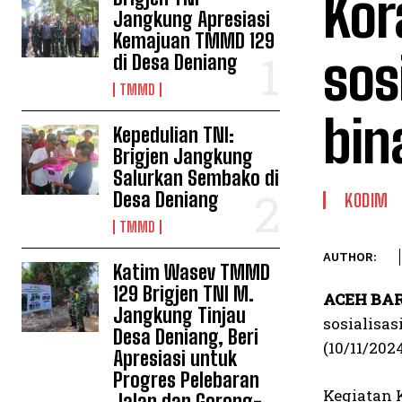
Kor
Jangkung Apresiasi
Kemajuan TMMD 129
sos
di Desa Deniang
TMMD
bin
Kepedulian TNI:
Brigjen Jangkung
Salurkan Sembako di
Desa Deniang
KODIM
TMMD
AUTHOR:
Katim Wasev TMMD
129 Brigjen TNI M.
ACEH BAR
Jangkung Tinjau
sosialisa
Desa Deniang, Beri
(10/11/2024
Apresiasi untuk
Progres Pelebaran
Kegiatan 
Jalan dan Gorong-