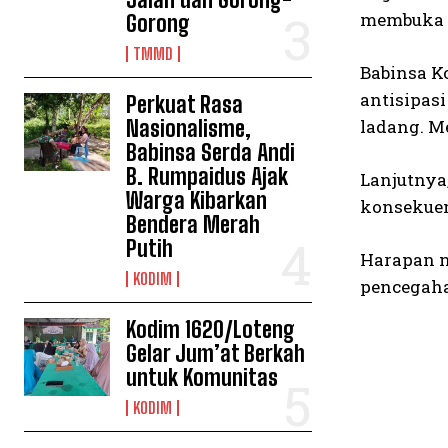
membuka l
Gorong
TMMD
Babinsa K
antisipas
Perkuat Rasa
Nasionalisme,
ladang. M
Babinsa Serda Andi
B. Rumpaidus Ajak
Lanjutnya
Warga Kibarkan
konsekue
Bendera Merah
Putih
Harapan n
KODIM
pencegaha
Kodim 1620/Loteng
Gelar Jum’at Berkah
untuk Komunitas
KODIM