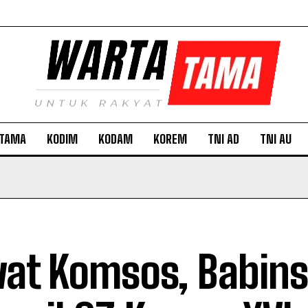
TAMA
KODIM
KODAM
KOREM
TNI AD
TNI AU
at Komsos, Babin