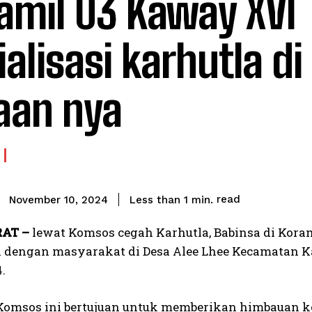
amil 03 Kaway XVI
ialisasi karhutla di
aan nya
read
Less than 1
min.
November 10, 2024
AT –
lewat Komsos cegah Karhutla, Babinsa di Ko
si dengan masyarakat di Desa Alee Lhee Kecamatan 
.
Komsos ini bertujuan untuk memberikan himbauan k