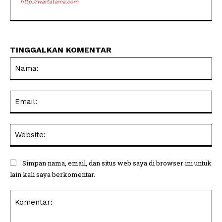
http://wartatama.com
TINGGALKAN KOMENTAR
Na
Ema
Web
Simpan nama, email, dan situs web saya di browser ini untuk
lain kali saya berkomentar.