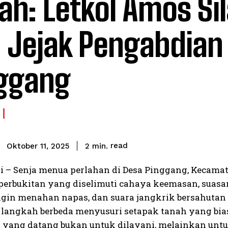
ah: Letkol Amos Si
 Jejak Pengabdian 
ggang
read
2
min.
Oktober 11, 2025
 – Senja menua perlahan di Desa Pinggang, Kecamat
 perbukitan yang diselimuti cahaya keemasan, suasa
ngin menahan napas, dan suara jangkrik bersahutan l
a langkah berbeda menyusuri setapak tanah yang bia
yang datang bukan untuk dilayani, melainkan untu