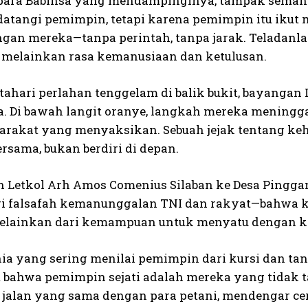
 para Babinsa yang mendampinginya, tampak semang
datangi pemimpin, tetapi karena pemimpin itu ikut 
engan mereka—tanpa perintah, tanpa jarak. Teladanl
 melainkan rasa kemanusiaan dan ketulusan.
tahari perlahan tenggelam di balik bukit, bayangan
a. Di bawah langit oranye, langkah mereka meninggal
arakat yang menyaksikan. Sebuah jejak tentang k
ersama, bukan berdiri di depan.
 Letkol Arh Amos Comenius Silaban ke Desa Pinggang
ri falsafah kemanunggalan TNI dan rakyat—bahwa kek
melainkan dari kemampuan untuk menyatu dengan k
ia yang sering menilai pemimpin dari kursi dan ta
 bahwa pemimpin sejati adalah mereka yang tidak ta
jalan yang sama dengan para petani, mendengar cer