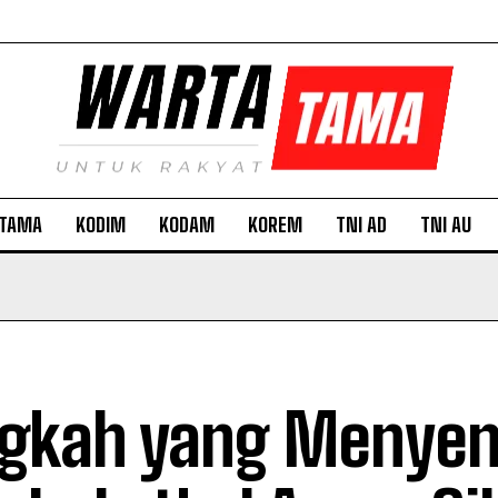
TAMA
KODIM
KODAM
KOREM
TNI AD
TNI AU
gkah yang Menye