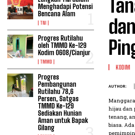
Tan
Menghadapi Potensi
Bencana Alam
dan
TNI
Progres Rutilahu
Pin
oleh TMMD Ke-129
Kodim 0608/Cianjur
TMMD
KODIM
Progres
Pembangunan
AUTHOR:
Rutilahu 78,6
Persen, Satgas
Manggarai
TMMD Ke-129
hijau dan
Sediakan Hunian
tenang, a
Aman untuk Bapak
biasa. Ad
Gilang
pemimpin 