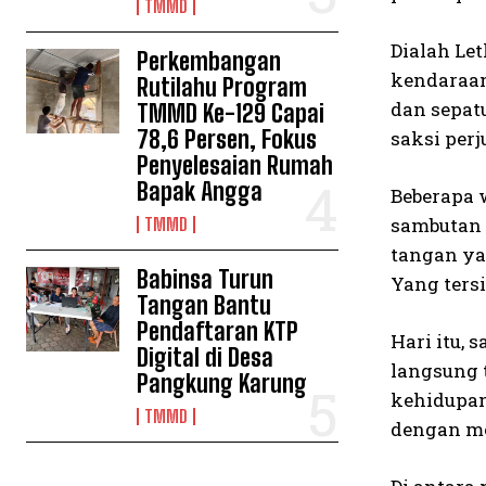
TMMD
Dialah Le
Perkembangan
kendaraan
Rutilahu Program
dan sepatu
TMMD Ke-129 Capai
78,6 Persen, Fokus
saksi perj
Penyelesaian Rumah
Bapak Angga
Beberapa 
sambutan 
TMMD
tangan ya
Babinsa Turun
Yang ters
Tangan Bantu
Pendaftaran KTP
Hari itu,
Digital di Desa
langsung 
Pangkung Karung
kehidupan
TMMD
dengan me