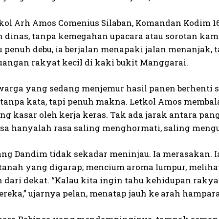
tkol Arh Amos Comenius Silaban, Komandan Kodim 161
 dinas, tanpa kemegahan upacara atau sorotan ka
 penuh debu, ia berjalan menapaki jalan menanjak, 
uangan rakyat kecil di kaki bukit Manggarai.
warga yang sedang menjemur hasil panen berhenti
tanpa kata, tapi penuh makna. Letkol Amos memba
ng kasar oleh kerja keras. Tak ada jarak antara pa
isa hanyalah rasa saling menghormati, saling meng
 sang Dandim tidak sekadar meninjau. Ia merasakan. 
tanah yang digarap; mencium aroma lumpur, meliha
 dari dekat. “Kalau kita ingin tahu kehidupan raky
reka,” ujarnya pelan, menatap jauh ke arah hampara