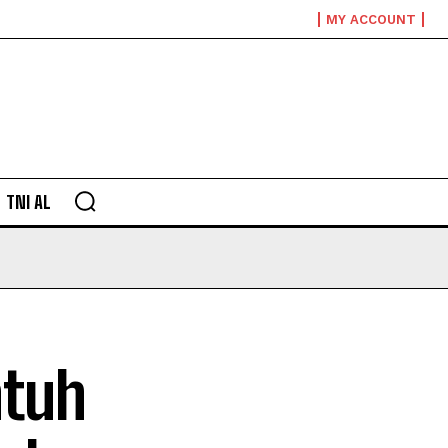
MY ACCOUNT
TNI AL
ntuh