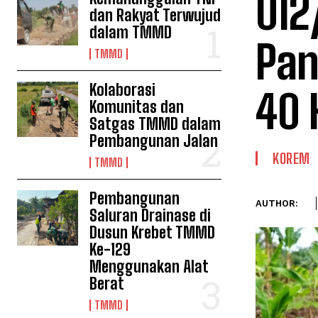
012
dan Rakyat Terwujud
dalam TMMD
Pan
TMMD
Kolaborasi
40 
Komunitas dan
Satgas TMMD dalam
Pembangunan Jalan
KOREM
TMMD
Pembangunan
AUTHOR:
Saluran Drainase di
Dusun Krebet TMMD
Ke-129
Menggunakan Alat
Berat
TMMD