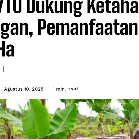
/TU Dukung Ketah
gan, Pemanfaatan
Ha
read
1
min.
Agustus 10, 2025