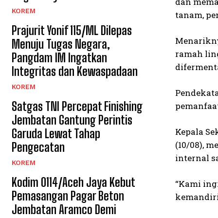
dan memak
KOREM
tanam, pe
Prajurit Yonif 115/ML Dilepas
Menarikny
Menuju Tugas Negara,
ramah lin
Pangdam IM Ingatkan
diferment
Integritas dan Kewaspadaan
KOREM
Pendekata
Satgas TNI Percepat Finishing
pemanfaat
Jembatan Gantung Perintis
Kepala Se
Garuda Lewat Tahap
(10/08), 
Pengecatan
internal 
KOREM
Kodim 0114/Aceh Jaya Kebut
“Kami ing
Pemasangan Pagar Beton
kemandiria
Jembatan Aramco Demi