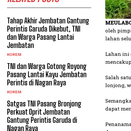
Tahap Akhir Jembatan Gantung
MEULABO
Perintis Garuda Dikebut, TNI
oleh pimp
dan Warga Pasang Lantai
lahan sel
Jembatan
Lahan ini
KOREM
mencakup 
TNI dan Warga Gotong Royong
Pasang Lantai Kayu Jembatan
Salah sat
Perintis di Nagan Raya
lonjong, w
KOREM
Semangka 
Satgas TNI Pasang Bronjong
dapat men
Perkuat Oprit Jembatan
Gantung Perintis Garuda di
Penanaman
Nagan Raya