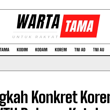
TAMA
KODIM
KODAM
KOREM
TNI AD
TNI AU
gkah Konkret Kor