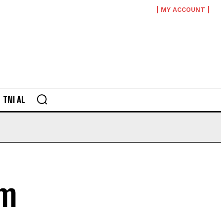
MY ACCOUNT
TNI AL
em