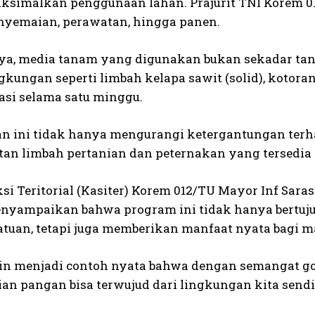
simalkan penggunaan lahan. Prajurit TNI Korem 01
nyemaian, perawatan, hingga panen.
a, media tanam yang digunakan bukan sekadar tana
gkungan seperti limbah kelapa sawit (solid), kotora
asi selama satu minggu.
n ini tidak hanya mengurangi ketergantungan terh
an limbah pertanian dan peternakan yang tersedia 
ksi Teritorial (Kasiter) Korem 012/TU Mayor Inf Sar
menyampaikan bahwa program ini tidak hanya bert
satuan, tetapi juga memberikan manfaat nyata bagi m
in menjadi contoh nyata bahwa dengan semangat go
n pangan bisa terwujud dari lingkungan kita sendiri