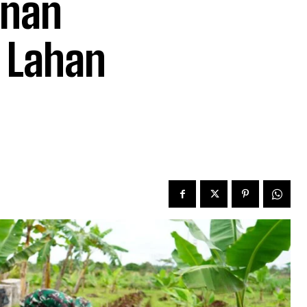
anan
 Lahan