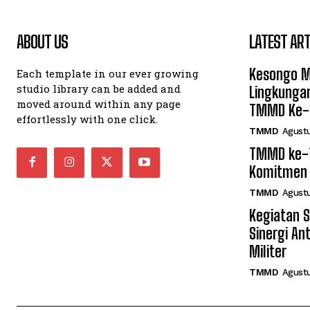
ABOUT US
LATEST ART
Kesongo M
Each template in our ever growing
studio library can be added and
Lingkunga
moved around within any page
TMMD Ke-
effortlessly with one click.
TMMD
Agustu
TMMD ke-1
Komitmen 
TMMD
Agustu
Kegiatan 
Sinergi An
Militer
TMMD
Agustu