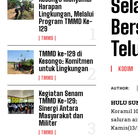
Sel
Harapan
Lingkungan, Melalui
Ber
Program TMMD Ke-
129
TMMD
Tel
TMMD ke-129 di
Kesongo: Komitmen
untuk Lingkungan
KODIM
TMMD
AUTHOR:
Kegiatan Senam
TMMD Ke-129:
HULU SU
Sinergi Antara
Koramil 1
Masyarakat dan
saluran a
Militer
Kamis(13/1
TMMD