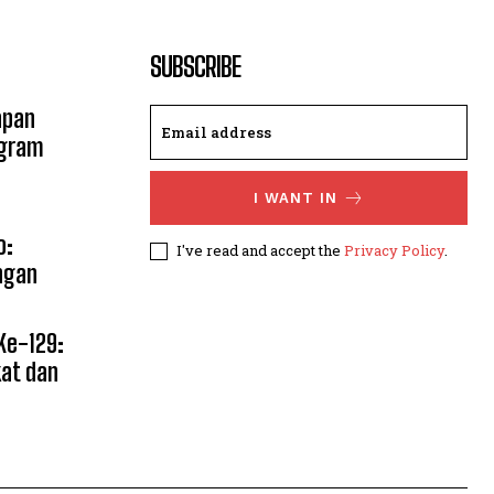
SUBSCRIBE
apan
ogram
I WANT IN
o:
I've read and accept the
Privacy Policy
.
ngan
Ke-129:
kat dan