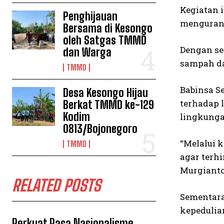
Kegiatan 
Penghijauan
mengurang
Bersama di Kesongo
oleh Satgas TMMD
Dengan se
dan Warga
sampah da
TMMD
Babinsa S
Desa Kesongo Hijau
terhadap 
Berkat TMMD ke-129
Kodim
lingkunga
0813/Bojonegoro
“Melalui 
TMMD
agar terhi
Murgianto
RELATED POSTS
Sementara
kepedulia
Perkuat Rasa Nasionalisme,