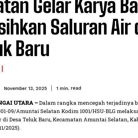
atan Gelar Karya Ba
sihkan Saluran Air 
uk Baru
read
1
min.
November 13, 2025
NGAI UTARA –
Dalam rangka mencegah terjadinya 
001-09/Amuntai Selatan Kodim 1001/HSU-BLG melaks
ir di Desa Teluk Baru, Kecamatan Amuntai Selatan, K
1/2025).