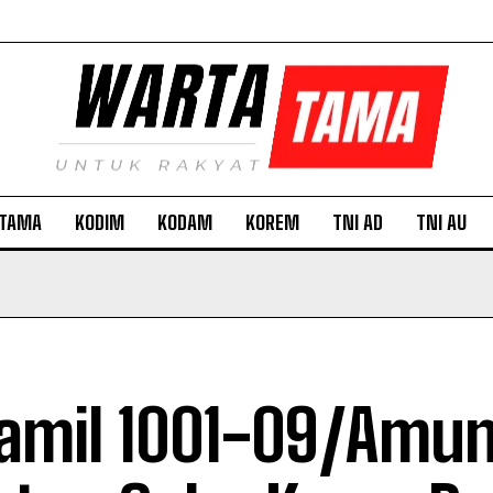
TAMA
KODIM
KODAM
KOREM
TNI AD
TNI AU
amil 1001-09/Amun