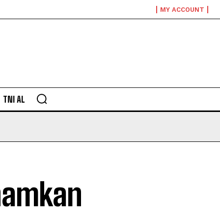
MY ACCOUNT
TNI AL
anamkan