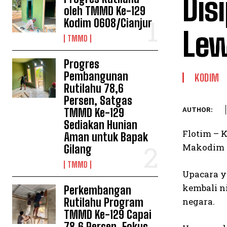
Dis
oleh TMMD Ke-129
Kodim 0608/Cianjur
Lew
TMMD
Progres
Pembangunan
KODIM
Rutilahu 78,6
Persen, Satgas
TMMD Ke-129
AUTHOR:
Sediakan Hunian
Flotim – 
Aman untuk Bapak
Makodim 1
Gilang
TMMD
Upacara y
kembali ni
Perkembangan
Rutilahu Program
negara.
TMMD Ke-129 Capai
78,6 Persen, Fokus