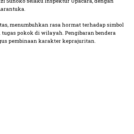
zi Sunoko selaku Inspektur Upacara, dengan
Larantuka.
iditas, menumbuhkan rasa hormat terhadap simbol
tugas pokok di wilayah. Pengibaran bendera
s pembinaan karakter keprajuritan.