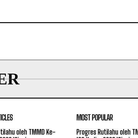
ER
ICLES
MOST POPULAR
utilahu oleh TMMD Ke-
Progres Rutilahu oleh 