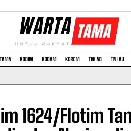
TAMA
KODIM
KODAM
KOREM
TNI AD
TNI AU
im 1624/Flotim T