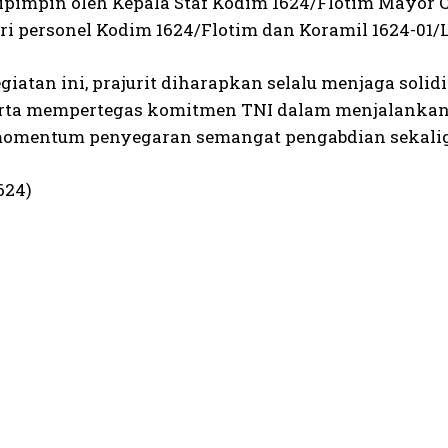
ipimpin oleh Kepala Staf Kodim 1624/Flotim Mayor C
ari personel Kodim 1624/Flotim dan Koramil 1624-01/
egiatan ini, prajurit diharapkan selalu menjaga sol
erta mempertegas komitmen TNI dalam menjalankan 
omentum penyegaran semangat pengabdian sekaligu
624)