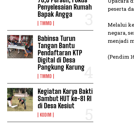
Upacara d
Penyelesaian Rumah
peserta d
Bapak Angga
TMMD
Melalui k
negara, s
Babinsa Turun
menjadi m
Tangan Bantu
Pendaftaran KTP
(Pendim 1
Digital di Desa
Pangkung Karung
TMMD
Kegiatan Karya Bakti
Sambut HUT ke-81 RI
di Desa Kesiut
KODIM