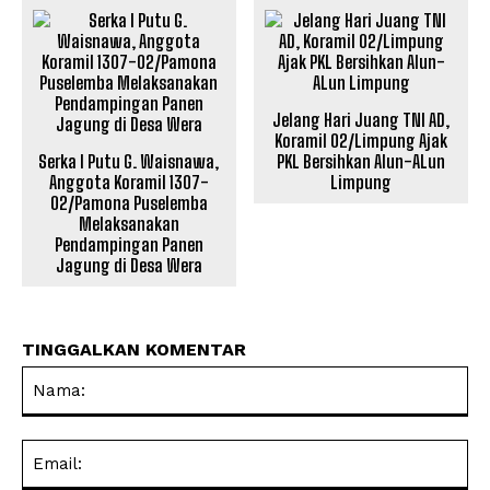
Jelang Hari Juang TNI AD,
Koramil 02/Limpung Ajak
Serka I Putu G. Waisnawa,
PKL Bersihkan Alun-ALun
Anggota Koramil 1307-
Limpung
02/Pamona Puselemba
Melaksanakan
Pendampingan Panen
Jagung di Desa Wera
TINGGALKAN KOMENTAR
Na
Ema