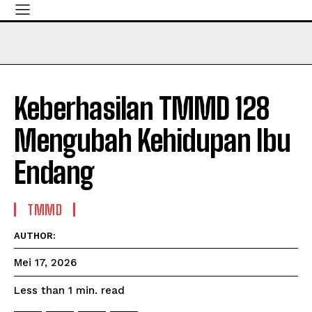
Keberhasilan TMMD 128
Mengubah Kehidupan Ibu
Endang
TMMD
AUTHOR:
Mei 17, 2026
read
Less than 1
min.