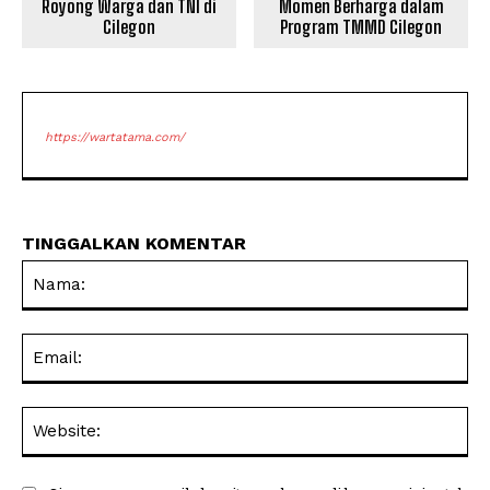
Royong Warga dan TNI di
Momen Berharga dalam
Cilegon
Program TMMD Cilegon
https://wartatama.com/
TINGGALKAN KOMENTAR
Na
Ema
Web