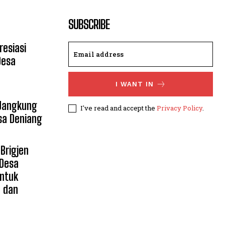
SUBSCRIBE
resiasi
Desa
I WANT IN
 Jangkung
I've read and accept the
Privacy Policy
.
sa Deniang
Brigjen
 Desa
untuk
n dan