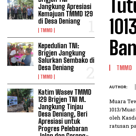
Tut
Jangkung Apresiasi
Kemajuan TMMD 129
101
di Desa Deniang
TMMD
Ban
Kepedulian TNI:
Brigjen Jangkung
Salurkan Sembako di
Desa Deniang
TMMD
TMMD
AUTHOR:
Katim Wasev TMMD
129 Brigjen TNI M.
Muara Tew
Jangkung Tinjau
1013/Muar
Desa Deniang, Beri
oleh Kasd
Apresiasi untuk
ratusan p
Progres Pelebaran
Jalan dan Gorong-