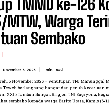
up TMMD ke-126 K
3/MTW, Warga Ter
tuan Sembako
read
1
min.
November 6, 2025
eh, 6 November 2025 – Penutupan TNI Manunggal 
a Teweh berlangsung hangat dan penuh keceriaan m
am XXII/Tambun Bungai, Brigjen TNI Sugiyono, kegi
aket sembako kepada warga Barito Utara, Kamis (6/11