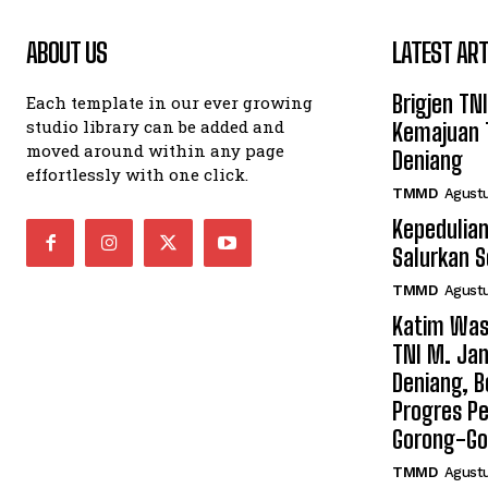
ABOUT US
LATEST ART
Brigjen TN
Each template in our ever growing
studio library can be added and
Kemajuan 
moved around within any page
Deniang
effortlessly with one click.
TMMD
Agustu
Kepedulian
Salurkan 
TMMD
Agustu
Katim Was
TNI M. Jan
Deniang, B
Progres Pe
Gorong-Go
TMMD
Agustu