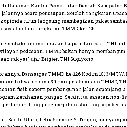
 di Halaman Kantor Pemerintah Daerah Kabupaten B
 jalannya acara penutupan. Setelah rangkaian upac
orkopimda turun langsung membagikan paket semba
n sosial dalam rangkaian TMMD ke-126.
n sembako ini merupakan bagian dari bakti TNI u
 wilayah pedesaan. TMMD bukan hanya membangun fis
aan rakyat,” ujar Brigjen TNI Sugiyono.
orannya, Dansatgas TMMD ke-126 Kodim 1013/MTW, Kolo
kan bahwa selama 30 hari pelaksanaan TMMD, TNI
sasaran fisik seperti pembangunan jalan sepanjang 
ogram ketahanan pangan. Selain itu, sasaran non-f
 pertanian, hingga pencegahan stunting juga berjala
ti Barito Utara, Felix Sonadie Y. Tingan, menyampaik