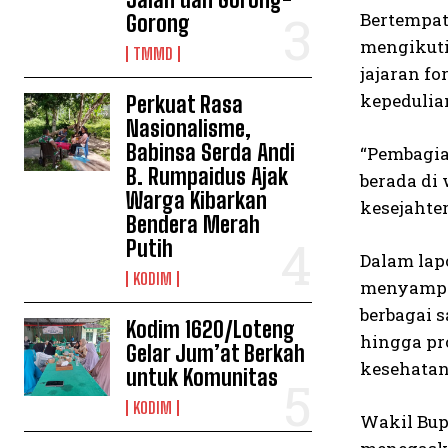
Bertempat
Gorong
mengikuti
TMMD
jajaran f
kepedulia
Perkuat Rasa
Nasionalisme,
Babinsa Serda Andi
“Pembagia
B. Rumpaidus Ajak
berada di
Warga Kibarkan
kesejahter
Bendera Merah
Putih
Dalam lap
KODIM
menyampai
berbagai 
Kodim 1620/Loteng
hingga pr
Gelar Jum’at Berkah
kesehatan,
untuk Komunitas
KODIM
Wakil Bupa