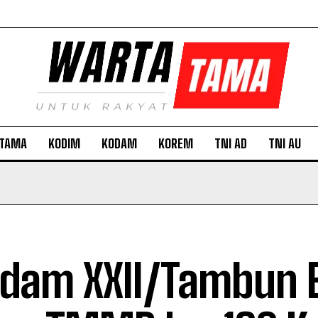
TAMA
KODIM
KODAM
KOREM
TNI AD
TNI AU
dam XXII/Tambun 