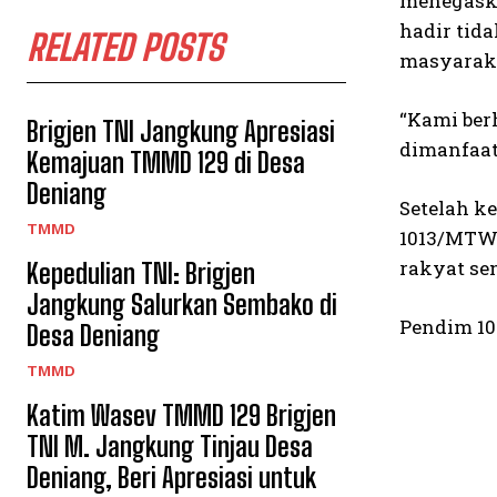
menegaska
hadir tid
RELATED POSTS
masyarak
“Kami ber
Brigjen TNI Jangkung Apresiasi
dimanfaat
Kemajuan TMMD 129 di Desa
Deniang
Setelah k
TMMD
1013/MTW.
rakyat se
Kepedulian TNI: Brigjen
Jangkung Salurkan Sembako di
Pendim 10
Desa Deniang
TMMD
Katim Wasev TMMD 129 Brigjen
TNI M. Jangkung Tinjau Desa
Deniang, Beri Apresiasi untuk