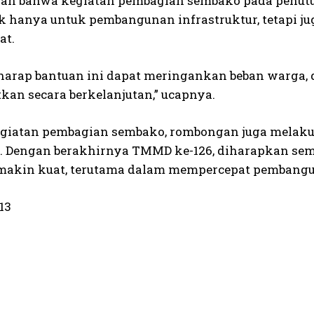
n bahwa kegiatan pembagian sembako pada penutu
ak hanya untuk pembangunan infrastruktur, tetapi 
at.
harap bantuan ini dapat meringankan beban warga
kan secara berkelanjutan,” ucapnya.
egiatan pembagian sembako, rombongan juga mela
 Dengan berakhirnya TMMD ke-126, diharapkan se
makin kuat, terutama dalam mempercepat pembangu
13