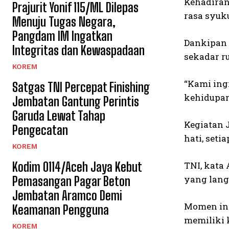
Kehadiran
Prajurit Yonif 115/ML Dilepas
rasa syuk
Menuju Tugas Negara,
Pangdam IM Ingatkan
Dankipan 
Integritas dan Kewaspadaan
sekadar r
KOREM
“Kami ing
Satgas TNI Percepat Finishing
kehidupan
Jembatan Gantung Perintis
Garuda Lewat Tahap
Kegiatan 
Pengecatan
hati, set
KOREM
Kodim 0114/Aceh Jaya Kebut
TNI, kata
yang lang
Pemasangan Pagar Beton
Jembatan Aramco Demi
Momen ini
Keamanan Pengguna
memiliki k
KOREM