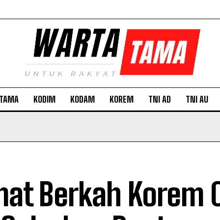
TAMA
KODIM
KODAM
KOREM
TNI AD
TNI AU
at Berkah Korem 0