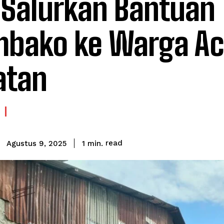
 Salurkan Bantuan
bako ke Warga A
atan
read
1
min.
Agustus 9, 2025