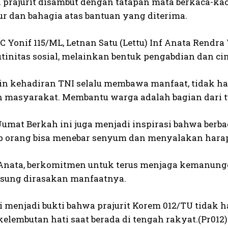
 prajurit disambut dengan tatapan mata berkaca-ka
ur dan bahagia atas bantuan yang diterima.
C Yonif 115/ML, Letnan Satu (Lettu) Inf Anata Rendr
utinitas sosial, melainkan bentuk pengabdian dan ci
in kehadiran TNI selalu membawa manfaat, tidak han
 masyarakat. Membantu warga adalah bagian dari tu
Jumat Berkah ini juga menjadi inspirasi bahwa berb
iap orang bisa menebar senyum dan menyalakan hara
 Anata, berkomitmen untuk terus menjaga kemanungg
sung dirasakan manfaatnya.
 menjadi bukti bahwa prajurit Korem 012/TU tidak h
elembutan hati saat berada di tengah rakyat.(Pr012)