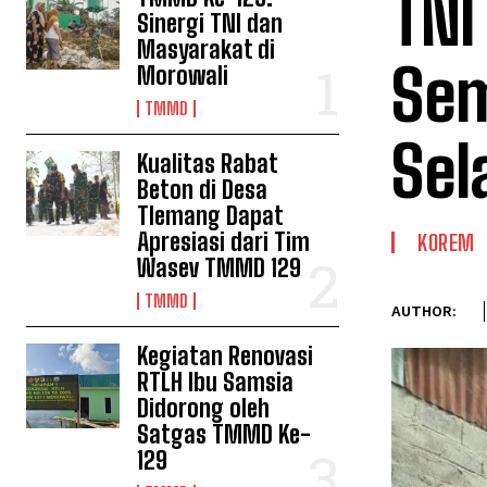
TNI
Sinergi TNI dan
Masyarakat di
Sem
Morowali
TMMD
Sel
Kualitas Rabat
Beton di Desa
Tlemang Dapat
Apresiasi dari Tim
KOREM
Wasev TMMD 129
TMMD
AUTHOR:
Kegiatan Renovasi
RTLH Ibu Samsia
Didorong oleh
Satgas TMMD Ke-
129