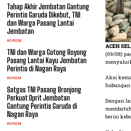
Tahap Akhir Jembatan Gantung
Perintis Garuda Dikebut, TNI
dan Warga Pasang Lantai
Jembatan
KOREM
ACEH SEL
TNI dan Warga Gotong Royong
(09/08) p
Pasang Lantai Kayu Jembatan
menyalurk
Perintis di Nagan Raya
Aksi kema
KOREM
hubungan 
Satgas TNI Pasang Bronjong
Perkuat Oprit Jembatan
Dengan la
Gantung Perintis Garuda di
membutuhk
Nagan Raya
berisi keb
KOREM