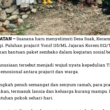
ATAN –
Suasana haru menyelimuti Desa Suak, Kecama
agi. Puluhan prajurit Yonif 115/ML Jajaran Korem 01
an bantuan paket sembako dalam kegiatan sosial be
nusiaan tersebut menjadi wujud nyata kepedulian T
emosional antara prajurit dan warga.
ngkah penuh semangat dan senyum ramah, para pr
an, termasuk lansia dan keluarga kurang mampu. 
utuhan pokok sehari-hari.