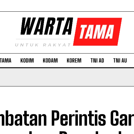
TAMA
KODIM
KODAM
KOREM
TNI AD
TNI AU
batan Perintis Ga