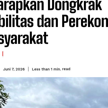
arapkan Dongkrak
ilitas dan Pereko
yarakat
read
Less than 1
min.
Juni 7, 2026