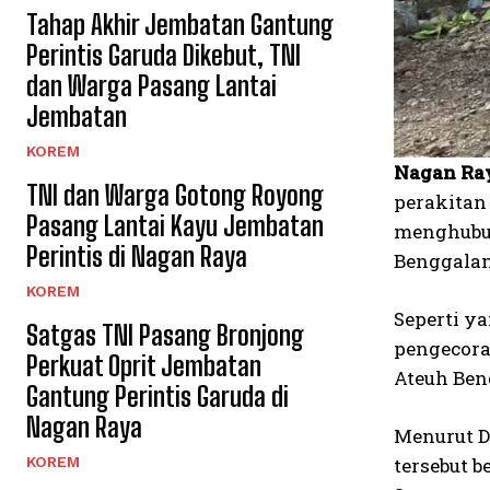
Tahap Akhir Jembatan Gantung
Perintis Garuda Dikebut, TNI
dan Warga Pasang Lantai
Jembatan
KOREM
Nagan Ra
TNI dan Warga Gotong Royong
perakitan
Pasang Lantai Kayu Jembatan
menghubun
Perintis di Nagan Raya
Benggalan
KOREM
Seperti y
Satgas TNI Pasang Bronjong
pengecora
Perkuat Oprit Jembatan
Ateuh Ben
Gantung Perintis Garuda di
Nagan Raya
Menurut D
KOREM
tersebut 