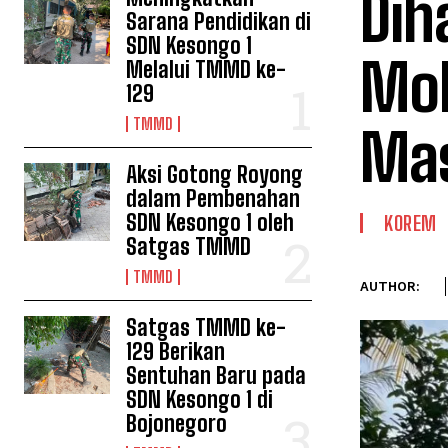
Dih
Sarana Pendidikan di
SDN Kesongo 1
Mob
Melalui TMMD ke-
129
TMMD
Mas
Aksi Gotong Royong
dalam Pembenahan
SDN Kesongo 1 oleh
KOREM
Satgas TMMD
TMMD
AUTHOR:
Satgas TMMD ke-
129 Berikan
Sentuhan Baru pada
SDN Kesongo 1 di
Bojonegoro