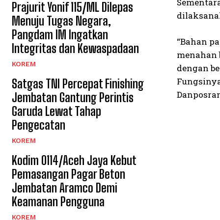
Sementara
Prajurit Yonif 115/ML Dilepas
dilaksana
Menuju Tugas Negara,
Pangdam IM Ingatkan
“Bahan pa
Integritas dan Kewaspadaan
menahan b
KOREM
dengan bes
Fungsinya
Satgas TNI Percepat Finishing
Danposrami
Jembatan Gantung Perintis
Garuda Lewat Tahap
Pengecatan
KOREM
Kodim 0114/Aceh Jaya Kebut
Pemasangan Pagar Beton
Jembatan Aramco Demi
Keamanan Pengguna
KOREM