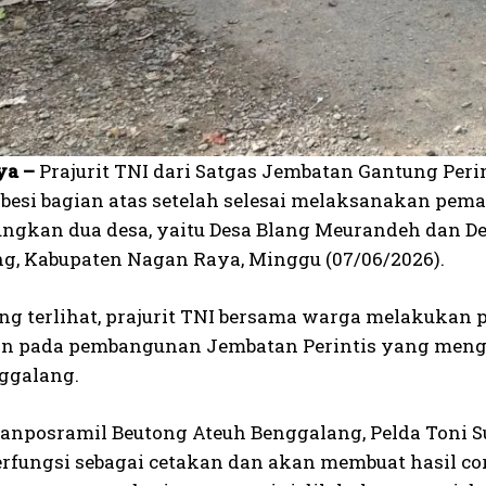
ya –
Prajurit TNI dari Satgas Jembatan Gantung Pe
 besi bagian atas setelah selesai melaksanakan pe
gkan dua desa, yaitu Desa Blang Meurandeh dan De
g, Kabupaten Nagan Raya, Minggu (07/06/2026).
ang terlihat, prajurit TNI bersama warga melakuka
n pada pembangunan Jembatan Perintis yang meng
ggalang.
anposramil Beutong Ateuh Benggalang, Pelda Toni
berfungsi sebagai cetakan dan akan membuat hasil c