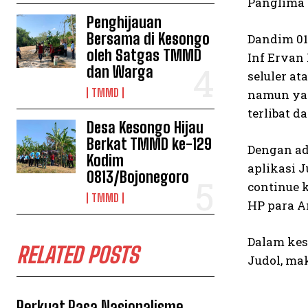
Panglima T
Penghijauan
Bersama di Kesongo
Dandim 01
oleh Satgas TMMD
Inf Erva
dan Warga
seluler at
TMMD
namun yan
terlibat d
Desa Kesongo Hijau
Berkat TMMD ke-129
Dengan ad
Kodim
aplikasi 
0813/Bojonegoro
continue 
TMMD
HP para An
Dalam kes
RELATED POSTS
Judol, ma
Perkuat Rasa Nasionalisme,