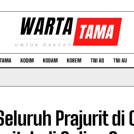
TAMA
KODIM
KODAM
KOREM
TNI AD
TNI AU
Seluruh Prajurit di 