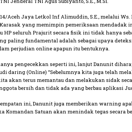
NI Jenderal TNI Agus Subiyanto, S.E., M.Si.
14/Aceh Jaya Letkol Inf Alimuddin, S.E., melalui W
n Karasak yang memimpin pemeriksaan mendadak i
au HP seluruh Prajurit secara fisik ini tidak hanya
g paling fundamental adalah sebagai upaya deteksi 
alam perjudian online apapun itu bentuknya.
anya pengecekkan seperti ini, lanjut Danunit dihar
Judi daring (Online) “Sebelumnya kita juga telah m
kita akan terus memantau dan melakukan sidak secar
ggota bersih dan tidak ada yang berbau aplikasi Jud
empatan ini, Danunit juga memberikan warning apa
ka Komandan Satuan akan menindak tegas secara ber