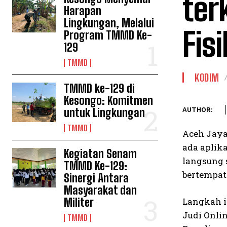
ter
Harapan
Lingkungan, Melalui
Fis
Program TMMD Ke-
129
TMMD
KODIM
TMMD ke-129 di
Kesongo: Komitmen
untuk Lingkungan
AUTHOR:
TMMD
Aceh Jaya
ada aplika
Kegiatan Senam
langsung s
TMMD Ke-129:
bertempat
Sinergi Antara
Masyarakat dan
Militer
Langkah i
Judi Onlin
TMMD