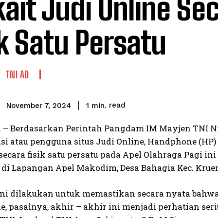
kait Judi Online Se
ik Satu Persatu
TNI AD
read
1
min.
November 7, 2024
 – Berdasarkan Perintah Pangdam IM Mayjen TNI Ni
si atau pengguna situs Judi Online, Handphone (HP)
ecara fisik satu persatu pada Apel Olahraga Pagi ini 
 di Lapangan Apel Makodim, Desa Bahagia Kec. Kruen
ni dilakukan untuk memastikan secara nyata bahwa t
e, pasalnya, akhir – akhir ini menjadi perhatian se