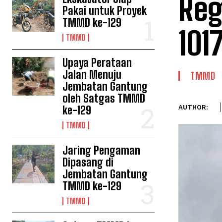
Reg
Pakai untuk Proyek
TMMD ke-129
101
TMMD
Upaya Perataan
Jalan Menuju
TMMD
Jembatan Gantung
oleh Satgas TMMD
ke-129
AUTHOR:
TMMD
Jaring Pengaman
Dipasang di
Jembatan Gantung
TMMD ke-129
TMMD