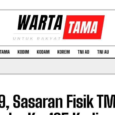
TAMA
KODIM
KODAM
KOREM
TNI AD
TNI AU
9, Sasaran Fisik 