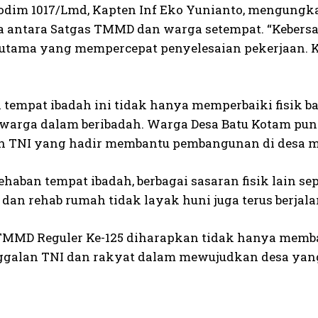
Kodim 1017/Lmd, Kapten Inf Eko Yunianto, mengungk
a antara Satgas TMMD dan warga setempat. “Keber
utama yang mempercepat penyelesaian pekerjaan. Kam
 tempat ibadah ini tidak hanya memperbaiki fisik 
i warga dalam beribadah. Warga Desa Batu Kotam pu
n TNI yang hadir membantu pembangunan di desa m
rehaban tempat ibadah, berbagai sasaran fisik lain 
 dan rehab rumah tidak layak huni juga terus berjal
MMD Reguler Ke-125 diharapkan tidak hanya memban
alan TNI dan rakyat dalam mewujudkan desa yang l