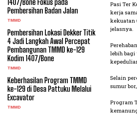
1407/Bone Fokus pada
Pasi Ter 
Pembersihan Badan Jalan
kerja sam
kekuatan 
TMMD
jelasnya.
Pembersihan Lokasi Dekker Titik
4 Jadi Langkah Awal Percepat
Perehaban
Pembangunan TMMD ke-129
lebih bag
Kodim 1407/Bone
kepedulia
TMMD
Selain pe
Keberhasilan Program TMMD
sumur bor,
ke-129 di Desa Pattuku Melalui
Excavator
Program T
TMMD
kemanungg