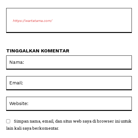
https://wartatama.com/
TINGGALKAN KOMENTAR
Na
Ema
Web
Simpan nama, email, dan situs web saya di browser ini untuk
lain kali saya berkomentar.