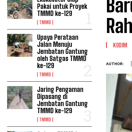
Bar
Pakai untuk Proyek
TMMD ke-129
Ra
TMMD
Upaya Perataan
Jalan Menuju
KODIM
Jembatan Gantung
oleh Satgas TMMD
ke-129
AUTHOR:
TMMD
Jaring Pengaman
Dipasang di
Jembatan Gantung
TMMD ke-129
TMMD