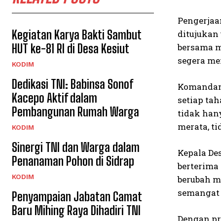
Pengerjaa
Kegiatan Karya Bakti Sambut
ditujukan
HUT ke-81 RI di Desa Kesiut
bersama m
segera me
KODIM
Dedikasi TNI: Babinsa Sonof
Komandan 
Kacepo Aktif dalam
setiap ta
Pembangunan Rumah Warga
tidak han
merata, t
KODIM
Sinergi TNI dan Warga dalam
Kepala De
Penanaman Pohon di Sidrap
berterima
KODIM
berubah m
semangat 
Penyampaian Jabatan Camat
Baru Mihing Raya Dihadiri TNI
Dengan pr