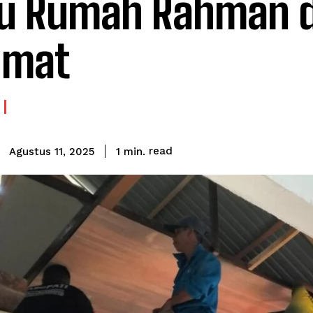
u Rumah Rahman d
hmat
read
1
min.
Agustus 11, 2025