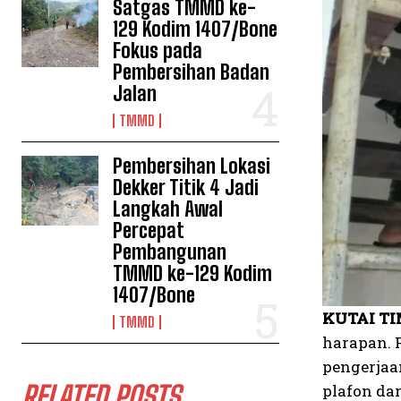
Satgas TMMD ke-
129 Kodim 1407/Bone
Fokus pada
Pembersihan Badan
Jalan
TMMD
Pembersihan Lokasi
Dekker Titik 4 Jadi
Langkah Awal
Percepat
Pembangunan
TMMD ke-129 Kodim
1407/Bone
KUTAI TI
TMMD
harapan. 
pengerjaa
RELATED POSTS
plafon da