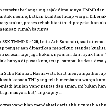
n tersebut berlangsung sejak dimulainya TMMD dan 
 untuk meningkatkan kualitas hidup warga. Dikerjak
asyarakat, proses rehabilitasi ini diproyeksikan a
nempati rumah barunya.
SSK TMMD Ke-125, Lettu Arh Suhendri, saat ditemui 
hap pengerjaan dipastikan mengikuti standar kualit
ya selesai, tapi juga kokoh, nyaman, dan layak h
idak hanya di pusat kota, tetapi sampai ke desa-des
sa Suka Rahmat, Hasnawati, turut menyampaikan apr
 kasih kepada TNI yang telah membantu warga kami
enjadi hunian yang pantas dan aman. Ini bukan ha
bagi masyarakat,” ungkapnya.
ogres yang kian mendekati garis akhir, rumah Rah