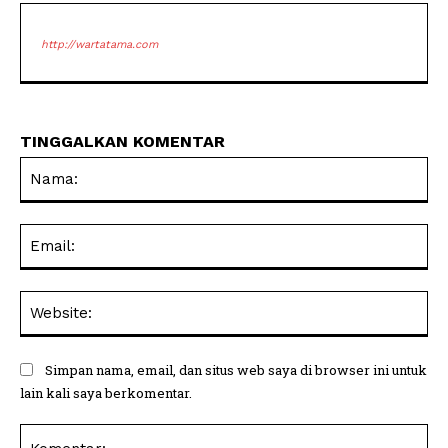
http://wartatama.com
TINGGALKAN KOMENTAR
Na
Ema
Web
Simpan nama, email, dan situs web saya di browser ini untuk
lain kali saya berkomentar.