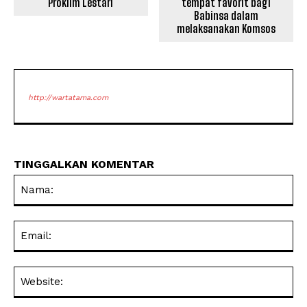
Proklim Lestari
tempat favorit bagi
Babinsa dalam
melaksanakan Komsos
http://wartatama.com
TINGGALKAN KOMENTAR
Na
Ema
Web