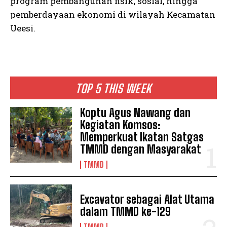
program pembangunan fisik, sosial, hingga
pemberdayaan ekonomi di wilayah Kecamatan
Ueesi.
TOP 5 THIS WEEK
Koptu Agus Nawang dan
Kegiatan Komsos:
Memperkuat Ikatan Satgas
TMMD dengan Masyarakat
TMMD
Excavator sebagai Alat Utama
dalam TMMD ke-129
TMMD