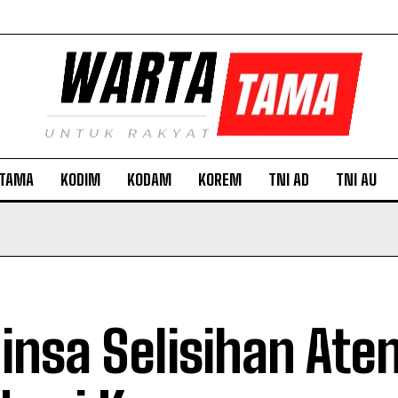
TAMA
KODIM
KODAM
KOREM
TNI AD
TNI AU
insa Selisihan Aten