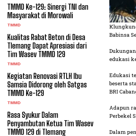
TMMD Ke-129: Sinergi TNI dan
Masyarakat di Morowali
TMMD
Klungkung
Babinsa S
Kualitas Rabat Beton di Desa
Tlemang Dapat Apresiasi dari
Dukungan 
Tim Wasev TMMD 129
edukasi k
TMMD
Kegiatan Renovasi RTLH Ibu
Edukasi t
beserta s
Samsia Didorong oleh Satgas
BRI Caba
TMMD Ke-129
TMMD
Adapun ra
Rasa Syukur Dalam
Perbekel 
Penyambutan Ketua Tim Wasev
TMMD 129 di Tlemang
Dalam pen