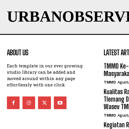
URBANOBSERV
ABOUT US
LATEST ART
TMMD Ke-1
Each template in our ever growing
studio library can be added and
Masyaraka
moved around within any page
TMMD
Agustu
effortlessly with one click.
Kualitas R
Tlemang Da
Wasev TM
TMMD
Agustu
Kegiatan R