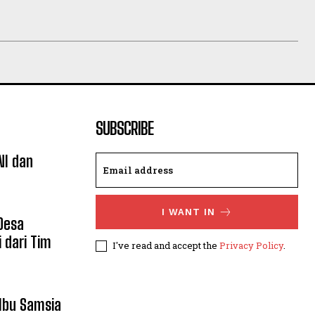
SUBSCRIBE
NI dan
I WANT IN
 Desa
 dari Tim
I've read and accept the
Privacy Policy
.
 Ibu Samsia