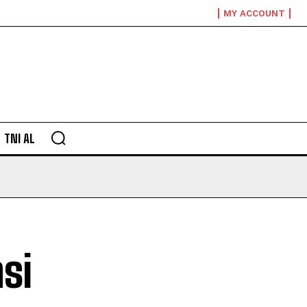
MY ACCOUNT
TNI AL
si