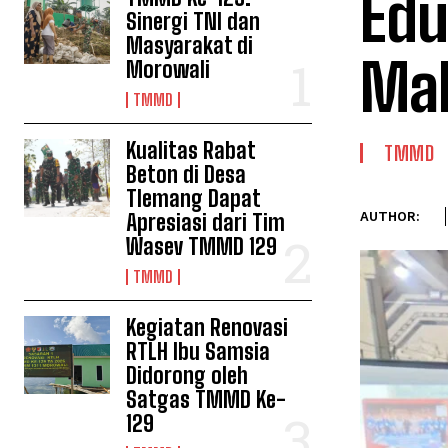
Edu
Sinergi TNI dan
Masyarakat di
Mah
Morowali
TMMD
Kualitas Rabat
TMMD
Beton di Desa
Tlemang Dapat
Apresiasi dari Tim
AUTHOR:
Wasev TMMD 129
TMMD
Kegiatan Renovasi
RTLH Ibu Samsia
Didorong oleh
Satgas TMMD Ke-
129