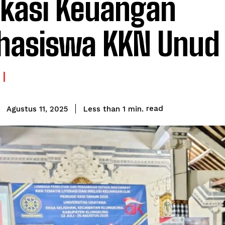
kasi Keuangan
asiswa KKN Unud
read
Less than 1
min.
Agustus 11, 2025