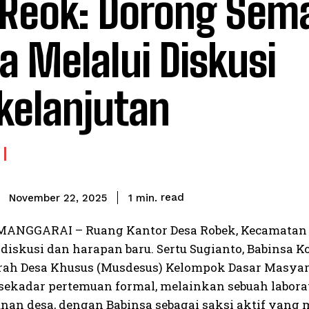
Reok: Dorong Sem
a Melalui Diskusi
kelanjutan
read
1
min.
November 22, 2025
ANGGARAI – Ruang Kantor Desa Robek, Kecamatan R
iskusi dan harapan baru. Sertu Sugianto, Babinsa Ko
h Desa Khusus (Musdesus) Kelompok Dasar Masyara
 sekadar pertemuan formal, melainkan sebuah labor
an desa, dengan Babinsa sebagai saksi aktif yang m