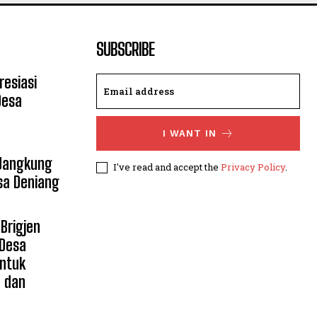
SUBSCRIBE
resiasi
Desa
I WANT IN
 Jangkung
I've read and accept the
Privacy Policy
.
sa Deniang
Brigjen
 Desa
untuk
n dan