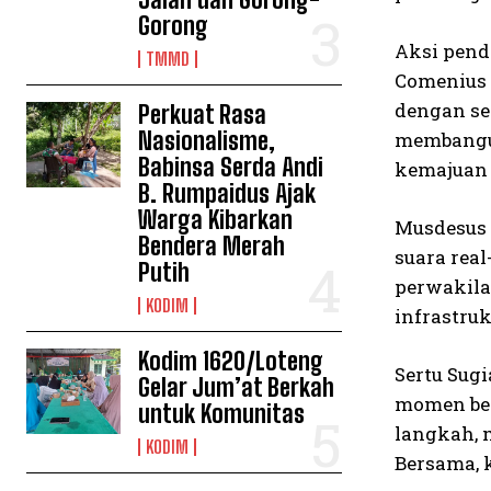
Gorong
Aksi pend
TMMD
Comenius 
dengan se
Perkuat Rasa
Nasionalisme,
membangun
Babinsa Serda Andi
kemajuan 
B. Rumpaidus Ajak
Warga Kibarkan
Musdesus 
Bendera Merah
suara rea
Putih
perwakila
KODIM
infrastruk
Kodim 1620/Loteng
Sertu Sug
Gelar Jum’at Berkah
momen ber
untuk Komunitas
langkah, 
KODIM
Bersama, k