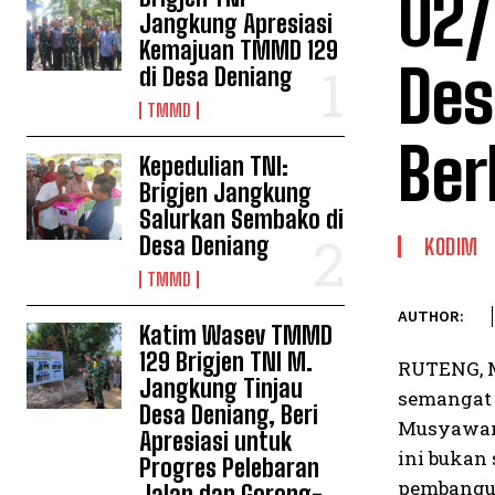
02/
Jangkung Apresiasi
Kemajuan TMMD 129
Des
di Desa Deniang
TMMD
Ber
Kepedulian TNI:
Brigjen Jangkung
Salurkan Sembako di
Desa Deniang
KODIM
TMMD
AUTHOR:
Katim Wasev TMMD
129 Brigjen TNI M.
RUTENG, M
Jangkung Tinjau
semangat d
Desa Deniang, Beri
Musyawara
Apresiasi untuk
ini bukan
Progres Pelebaran
pembangun
Jalan dan Gorong-